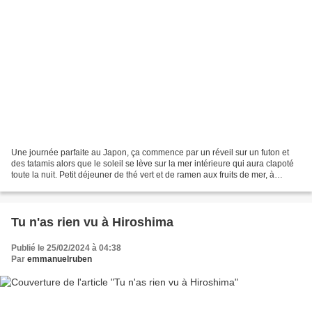
Une journée parfaite au Japon, ça commence par un réveil sur un futon et
des tatamis alors que le soleil se lève sur la mer intérieure qui aura clapoté
toute la nuit. Petit déjeuner de thé vert et de ramen aux fruits de mer, à
genoux sous le kotatsu face...
Tu n'as rien vu à Hiroshima
Publié le 25/02/2024 à 04:38
Par
emmanuelruben