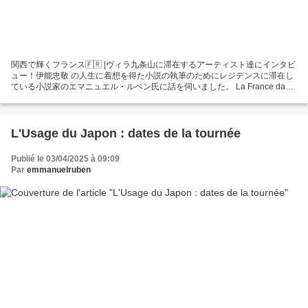
関西で輝くフランス🇫🇷 |ヴィラ九条山に滞在するアーティスト達にインタビ
ュー！伊能忠敬 の人生に着想を得た小説の執筆のためにレジデンスに滞在し
ている小説家のエマニュエル・ルベン氏に話を伺いました。 La France dans
le Kansai | À la rencontre des résidents de la Villa Kujoyama ! Connaissez-
vous Inô Tadataka ? Emmanuel Ruben, écrivain, est au Japon pour...
L'Usage du Japon : dates de la tournée
Publié le 03/04/2025 à 09:09
Par
emmanuelruben