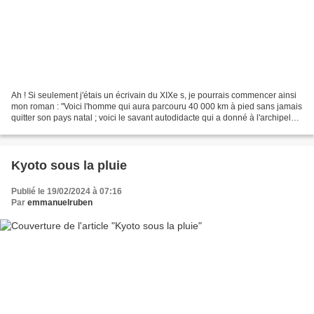
Ah ! Si seulement j'étais un écrivain du XIXe s, je pourrais commencer ainsi
mon roman : "Voici l'homme qui aura parcouru 40 000 km à pied sans jamais
quitter son pays natal ; voici le savant autodidacte qui a donné à l'archipel
son vrai visage ; voici...
Kyoto sous la pluie
Publié le 19/02/2024 à 07:16
Par
emmanuelruben