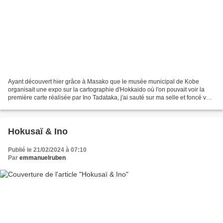
Ayant découvert hier grâce à Masako que le musée municipal de Kobe
organisait une expo sur la cartographie d'Hokkaido où l'on pouvait voir la
première carte réalisée par Ino Tadataka, j'ai sauté sur ma selle et foncé vers
la mer intérieure, en me disant...
Hokusaï & Ino
Publié le 21/02/2024 à 07:10
Par
emmanuelruben