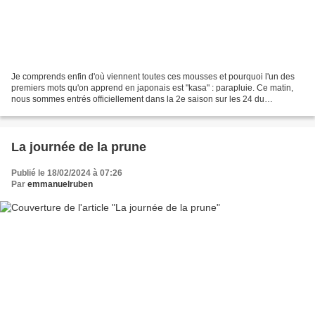
Je comprends enfin d'où viennent toutes ces mousses et pourquoi l'un des
premiers mots qu'on apprend en japonais est "kasa" : parapluie. Ce matin,
nous sommes entrés officiellement dans la 2e saison sur les 24 du
calendrier solaire (qui n'est pas complètement...
La journée de la prune
Publié le 18/02/2024 à 07:26
Par
emmanuelruben