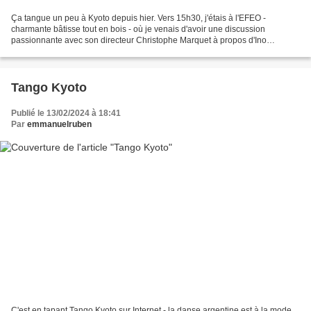
Ça tangue un peu à Kyoto depuis hier. Vers 15h30, j'étais à l'EFEO -
charmante bâtisse tout en bois - où je venais d'avoir une discussion
passionnante avec son directeur Christophe Marquet à propos d'Ino
Tadataka et de Siebold, lorsque, descendu au rdc...
Tango Kyoto
Publié le 13/02/2024 à 18:41
Par
emmanuelruben
C'est en tapant Tango Kyoto sur Internet - la danse argentine est à la mode