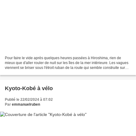
Pour faire le vide après quelques heures passées à Hiroshima, rien de
mieux que d'aller rouler de nuit sur les îles de la mer intérieure. Les vagues
viennent se briser sous l'étroit ruban de la route qui semble construite sur
pilotis et se dérouler à...
Kyoto-Kobé à vélo
Publié le 22/02/2024 à 07:02
Par
emmanuelruben