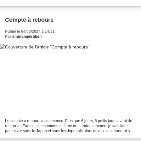
Julien Gracq qui se retire de la...
Compte à rebours
Publié le 04/03/2024 à 14:31
Par
emmanuelruben
Le compte à rebours a commencé. Plus que 6 jours, 6 petits jours avant de
rentrer en France et je commence à me demander comment je vais faire
pour vivre sans le Japon et sans les Japonais alors qu'eux continueront à
vivre sans moi comme si de rien n'était....