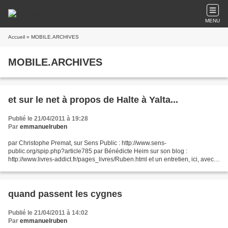
MENU
Accueil
» MOBILE.ARCHIVES
MOBILE.ARCHIVES
et sur le net à propos de Halte à Yalta...
Publié le 21/04/2011 à 19:28
Par
emmanuelruben
par Christophe Premat, sur Sens Public : http://www.sens-
public.org/spip.php?article785 par Bénédicte Heim sur son blog :
http://www.livres-addict.fr/pages_livres/Ruben.html et un entretien, ici, avec
Bénédicte Heim : http://www.podcasters.fr/episodes/entretien-avec-
emmanuel-ruben-autour-de-son-dernier-roman-halte-%C3%A0-yalta-aux-
%C3%A9ditions-jbz-et-cie-13281657.html...
quand passent les cygnes
Publié le 21/04/2011 à 14:02
Par
emmanuelruben