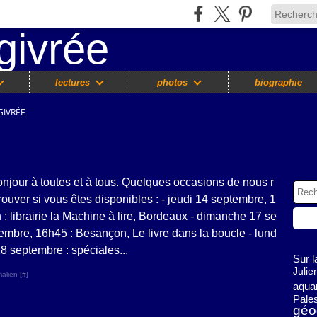
lectures
photos
biographie
GIVRÉE
njour à toutes et à tous. Quelques occasions de nous r
rouver si vous êtes disponibles : - jeudi 14 septembre, 1
 : librairie la Machine à lire, Bordeaux - dimanche 17 se
embre, 16h45 : Besançon, Le livre dans la boucle - lund
18 septembre : spéciales...
Sur 
Julie
alien [
#
]
aquar
Pales
géo