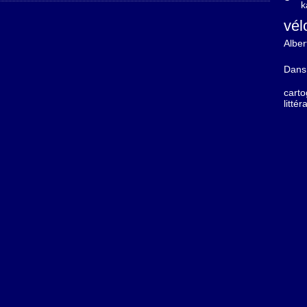
k
vél
Albe
Dans 
carto
litté