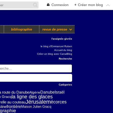
Connexion
+
Créer mon blog
bibliographie
revue de presse
l'araignée givrée
le blog d'Emmanuel Ruben
Accueil du blog
Créer un blog avec CanalBlog
Recherche
Catégories
Danube
Israël
la route du Danube
Algérie
la ligne des glaces
n Gracq
Jérusalem
écorces
elle au couteau
tine
frontière
Maison Julien Gracq
graphie