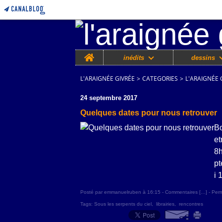
Home
inédits
dessins
L'ARAIGNÉE GIVRÉE
>
CATEGORIES
>
L'ARAIGNÉE 
24 septembre 2017
Quelques dates pour nous retrouver
Bo
et
8h
pt
i 
Posté par emmanuelruben à 16:15 -
Commentaires [
…
]
- Perm
Tags:
Sous les serpents du ciel
,
librairies
,
rencontres