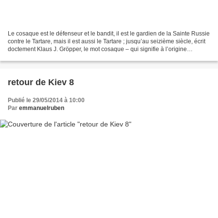
Le cosaque est le défenseur et le bandit, il est le gardien de la Sainte Russie
contre le Tartare, mais il est aussi le Tartare ; jusqu’au seizième siècle, écrit
doctement Klaus J. Gröpper, le mot cosaque – qui signifie à l’origine
sentinelle – désignait...
retour de Kiev 8
Publié le 29/05/2014 à 10:00
Par
emmanuelruben