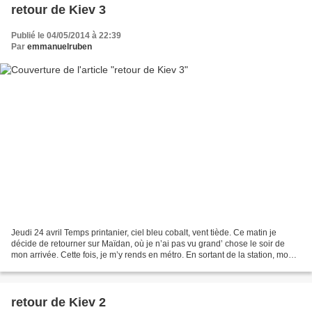
retour de Kiev 3
Publié le 04/05/2014 à 22:39
Par
emmanuelruben
Jeudi 24 avril Temps printanier, ciel bleu cobalt, vent tiède. Ce matin je
décide de retourner sur Maïdan, où je n’ai pas vu grand’ chose le soir de
mon arrivée. Cette fois, je m’y rends en métro. En sortant de la station, mon
œil remonte le long de la...
retour de Kiev 2