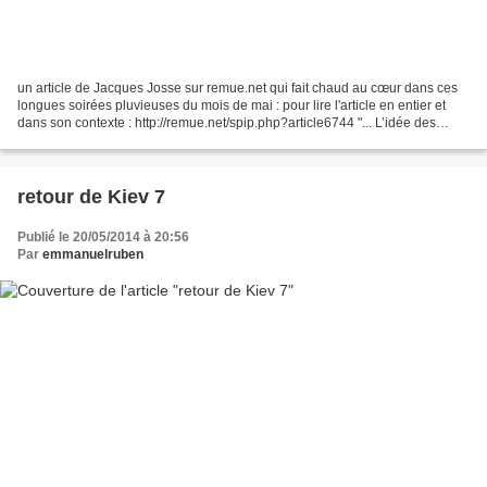
un article de Jacques Josse sur remue.net qui fait chaud au cœur dans ces
longues soirées pluvieuses du mois de mai : pour lire l'article en entier et
dans son contexte : http://remue.net/spip.php?article6744 "... L’idée des
frontières – et en particulier...
retour de Kiev 7
Publié le 20/05/2014 à 20:56
Par
emmanuelruben