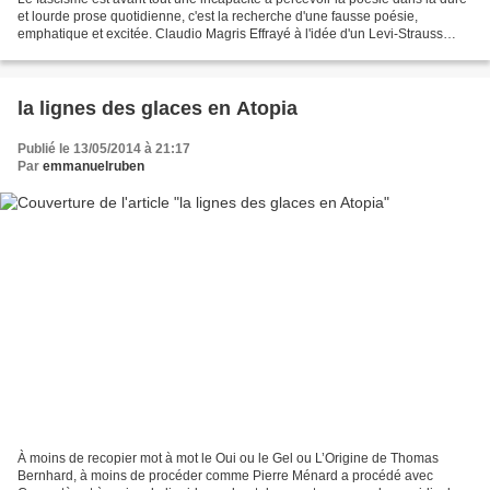
et lourde prose quotidienne, c'est la recherche d'une fausse poésie,
emphatique et excitée. Claudio Magris Effrayé à l'idée d'un Levi-Strauss
ouvrant par hasard le dernier philo...
la lignes des glaces en Atopia
Publié le 13/05/2014 à 21:17
Par
emmanuelruben
À moins de recopier mot à mot le Oui ou le Gel ou L’Origine de Thomas
Bernhard, à moins de procéder comme Pierre Ménard a procédé avec