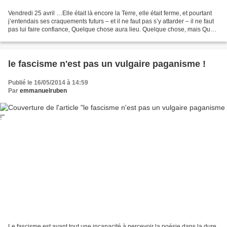
Vendredi 25 avril …Elle était là encore la Terre, elle était ferme, et pourtant
j’entendais ses craquements futurs – et il ne faut pas s’y attarder – il ne faut
pas lui faire confiance, Quelque chose aura lieu. Quelque chose, mais Quoi
? Benjamin Fondane,...
le fascisme n'est pas un vulgaire paganisme !
Publié le 16/05/2014 à 14:59
Par
emmanuelruben
Le fascisme est avant tout une incapacité à percevoir la poésie dans la dure