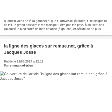
quand tu viens de là (à gauche) et que tu arrives ici (à droite) tu te dis que tu
as fait un grand pas vers la vie mais peut-être pas ton pays. à dix-sept ans
j'ai quitté le bled crotté de mon enfance (à gauche) et décidé de ne plus
jamais y remettre...
la ligne des glaces sur remue.net, grâce à
Jacques Josse
Publié le 21/05/2014 à 22:11
Par
emmanuelruben