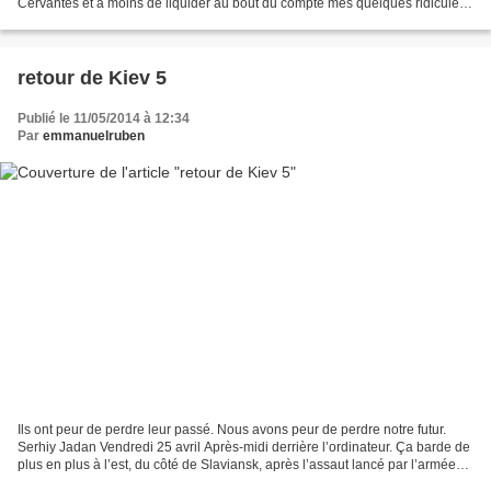
Cervantès et à moins de liquider au bout du compte mes quelques ridicules
résidus d’individualité, ma bonne conscience,...
retour de Kiev 5
Publié le 11/05/2014 à 12:34
Par
emmanuelruben
Ils ont peur de perdre leur passé. Nous avons peur de perdre notre futur.
Serhiy Jadan Vendredi 25 avril Après-midi derrière l’ordinateur. Ça barde de
plus en plus à l’est, du côté de Slaviansk, après l’assaut lancé par l’armée
contre les séparatistes,...