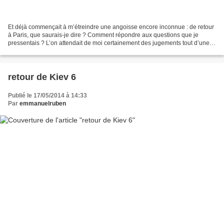
Et déjà commençait à m’étreindre une angoisse encore inconnue : de retour
à Paris, que saurais-je dire ? Comment répondre aux questions que je
pressentais ? L’on attendait de moi certainement des jugements tout d’une
pièce. Comment expliquer que, tour...
retour de Kiev 6
Publié le 17/05/2014 à 14:33
Par
emmanuelruben