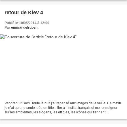
retour de Kiev 4
Publié le 10/05/2014 à 12:00
Par
emmanuelruben
Vendredi 25 avril Toute la nuit j’ai repensé aux images de la veille. Ce matin
je n’ai qu’une seule idée en tête : filer à l’Institut français et me renseigner
sur les emblèmes, les slogans, les effigies, les icônes qui tiennent
aujourd’hui le haut du...