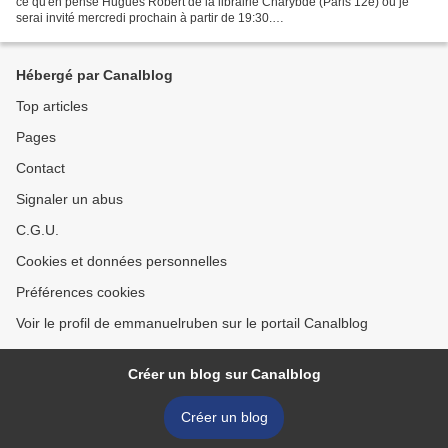
ce qu'en pense Hugues Robert de la librairie Charybde (Paris 12e) où je
serai invité mercredi prochain à partir de 19:30.
https://charybde2.wordpress.com/2015/09/30/note-de-lecture-dans-les-
ruines-de-la-carte-emmanuel-ruben/...
Hébergé par Canalblog
Top articles
Pages
Contact
Signaler un abus
C.G.U.
Cookies et données personnelles
Préférences cookies
Voir le profil de emmanuelruben sur le portail Canalblog
Créer un blog sur Canalblog
Créer un blog