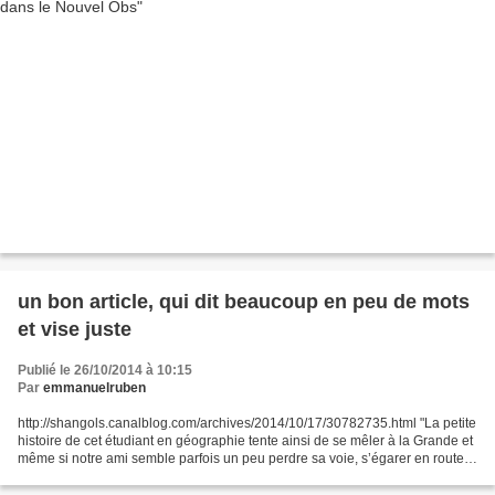
un bon article, qui dit beaucoup en peu de mots
et vise juste
Publié le 26/10/2014 à 10:15
Par
emmanuelruben
http://shangols.canalblog.com/archives/2014/10/17/30782735.html "La petite
histoire de cet étudiant en géographie tente ainsi de se mêler à la Grande et
même si notre ami semble parfois un peu perdre sa voie, s’égarer en route,
ce voyage littéraire vaut...