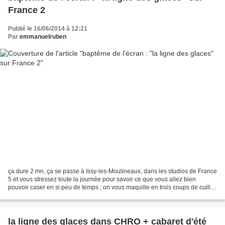
France 2
Publié le 16/06/2014 à 12:21
Par
emmanuelruben
ça dure 2 mn, ça se passe à Issy-les-Moulineaux, dans les studios de France
5 et vous stressez toute la journée pour savoir ce que vous allez bien
pouvoir caser en si peu de temps ; on vous maquille en trois coups de cuiller
à pot, on vous cuisine à la...
la ligne des glaces dans CHRO + cabaret d'été