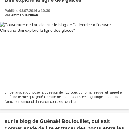
Bini explore la ligne des glaces
Publié le 08/07/2014 à 10:30
Par
emmanuelruben
un bel article, qui pose la question de l'Europe, du romanesque, et rappelle
en écho le rôle qu'a joué Camille de Toledo dans cet aiguillage... pour lire
l'article en entier et dans son contexte, c'est ici :
http://christinebini.blogspot.fr/2014/07/la-ligne-des-glaces-demmanuel-
ruben.html?spref=fb...
sur le blog de Guénaël Boutouillet, qui sait
donner envie de lire et tracer des ponts entre les