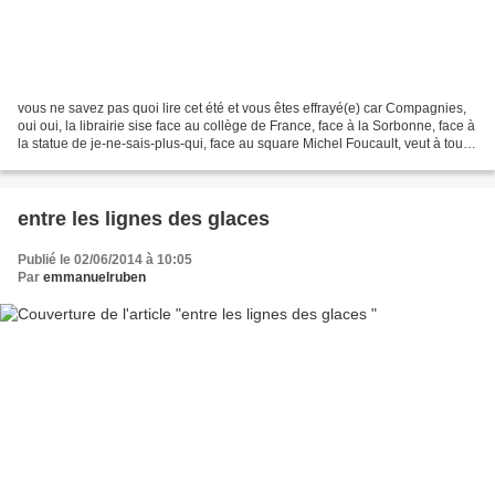
vous ne savez pas quoi lire cet été et vous êtes effrayé(e) car Compagnies,
oui oui, la librairie sise face au collège de France, face à la Sorbonne, face à
la statue de je-ne-sais-plus-qui, face au square Michel Foucault, veut à tout
prix vous vendre...
entre les lignes des glaces
Publié le 02/06/2014 à 10:05
Par
emmanuelruben