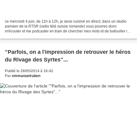
ce mercredi 4 juin, de 11h à 12h, je serai cuisiné en direct, dans un studio
parisien de la RTSR (radio télé suisse romande) vous pourrez donc
m'écouter et me podcaster en train de chercher mes mots et de bafouiller ici :
http://www.rts.ch/espace-2/programmes/entre-les-lignes/5866116-entre-les-
lignes-du-04-06-2014.html...
"Parfois, on a l'impression de retrouver le héros
du Rivage des Syrtes"...
Publié le 28/05/2014 à 16:42
Par
emmanuelruben