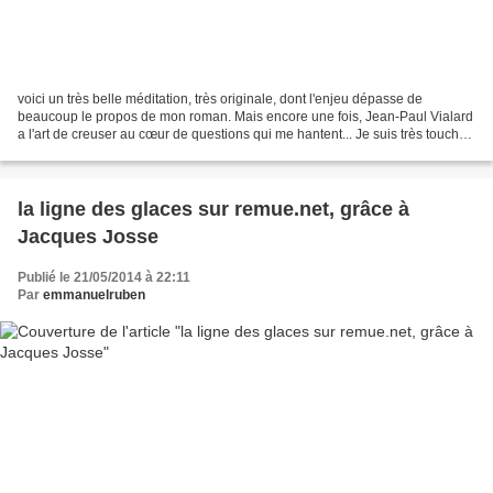
voici un très belle méditation, très originale, dont l'enjeu dépasse de
beaucoup le propos de mon roman. Mais encore une fois, Jean-Paul Vialard
a l'art de creuser au cœur de questions qui me hantent... Je suis très touché
par la manière dont il relie...
la ligne des glaces sur remue.net, grâce à
Jacques Josse
Publié le 21/05/2014 à 22:11
Par
emmanuelruben