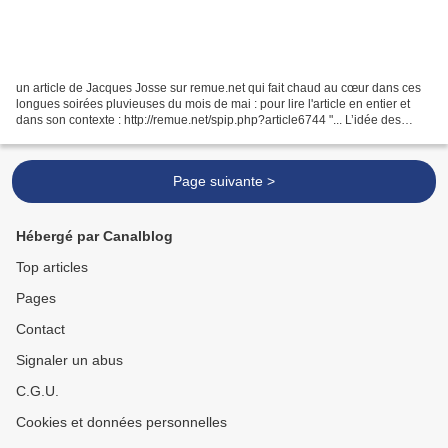
un article de Jacques Josse sur remue.net qui fait chaud au cœur dans ces
longues soirées pluvieuses du mois de mai : pour lire l'article en entier et
dans son contexte : http://remue.net/spip.php?article6744 "... L’idée des
frontières – et en particulier...
Page suivante >
Hébergé par Canalblog
Top articles
Pages
Contact
Signaler un abus
C.G.U.
Cookies et données personnelles