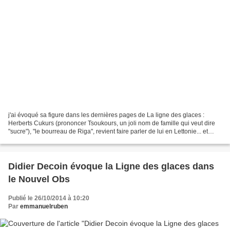
j'ai évoqué sa figure dans les dernières pages de La ligne des glaces :
Herberts Cukurs (prononcer Tsoukours, un joli nom de famille qui veut dire
"sucre"), "le bourreau de Riga", revient faire parler de lui en Lettonie... et
cette fois-ci par le biais,...
Didier Decoin évoque la Ligne des glaces dans
le Nouvel Obs
Publié le 26/10/2014 à 10:20
Par
emmanuelruben