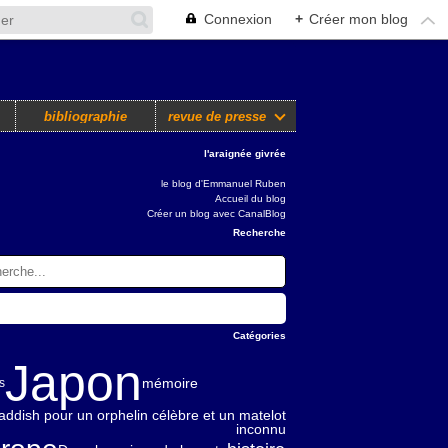
Connexion
+
Créer mon blog
bibliographie
revue de presse
l'araignée givrée
le blog d'Emmanuel Ruben
Accueil du blog
Créer un blog avec CanalBlog
Recherche
Catégories
Japon
mémoire
s
addish pour un orphelin célèbre et un matelot
inconnu