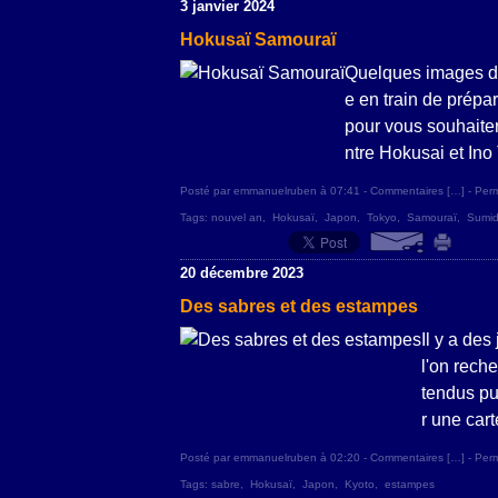
3 janvier 2024
Hokusaï Samouraï
Quelques images d
e en train de prépa
pour vous souhaiter
ntre Hokusai et Ino 
Posté par emmanuelruben à 07:41 -
Commentaires [
…
]
- Perm
Tags:
nouvel an
,
Hokusaï
,
Japon
,
Tokyo
,
Samouraï
,
Sumi
20 décembre 2023
Des sabres et des estampes
Il y a de
l'on rech
tendus pui
r une cart
Posté par emmanuelruben à 02:20 -
Commentaires [
…
]
- Perm
Tags:
sabre
,
Hokusaï
,
Japon
,
Kyoto
,
estampes