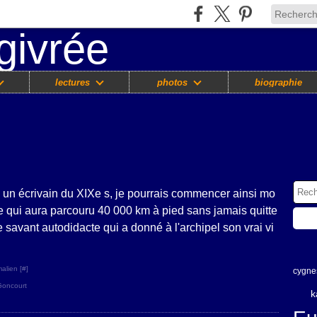
lectures
photos
biographie
s un écrivain du XIXe s, je pourrais commencer ainsi mo
e qui aura parcouru 40 000 km à pied sans jamais quitte
le savant autodidacte qui a donné à l'archipel son vrai vi
alien [
#
]
cygne
oncourt
k