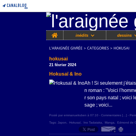
Home
inédits
dessins
L'ARAIGNÉE GIVRÉE
>
CATEGORIES
>
HOKUSAI
hokusai
21 février 2024
Hokusaï & Ino
Ah ! Si seulement j'étai
n roman : "Voici l'homm
r son pays natal ; voici 
sage ; voici...
Posté par emmanuelruben à 07:10 -
Commentaires [
…
]
- Perm
Tags:
Japon
,
Hokusaï
,
Ino Tadataka
,
Manga
,
Edmond de G