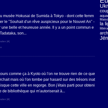
Eu
Ukr
cou
aquar
u musée Hokusai de Sumida à Tokyo - dont cette femm
Maiso
rer le "Souhait d'un rêve auspicieux pour le Nouvel An" -
la 
 une belle et heureuse année. Il y a un point commun e
litté
arch
Tadataka, son...
Jér
alien [
#
]
da
s jours comme ça à Kyoto où l'on ne trouve rien de ce que
erchait mais où l'on tombe par hasard sur des trésors inat
sque cette ville en regorge. Bon j'étais parti pour obteni
e de bibliothèque qui m'autoriserait à...
alien [
#
]