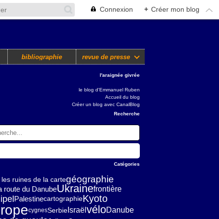
Connexion
+
Créer mon blog
bibliographie
revue de presse
l'araignée givrée
le blog d'Emmanuel Ruben
Accueil du blog
Créer un blog avec CanalBlog
Recherche
Catégories
géographie
les ruines de la carte
Ukraine
frontière
la route du Danube
Kyoto
ipel
Palestine
cartographie
rope
vélo
Israël
Danube
Serbie
cygnes