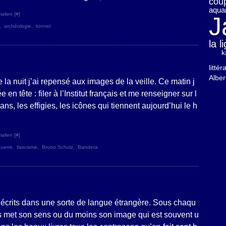
cou
aquar
alien [
#
]
J
,
archéologie
,
tunnel
la 
k
litté
Albe
 la nuit j’ai repensé aux images de la veille. Ce matin j
 en tête : filer à l’Institut français et me renseigner sur l
s, les effigies, les icônes qui tiennent aujourd’hui le h
alien [
#
]
uerre
,
fascisme
,
Bruno Schulz
,
Bandera
 écrits dans une sorte de langue étrangère. Sous chaqu
 met son sens ou du moins son image qui est souvent u