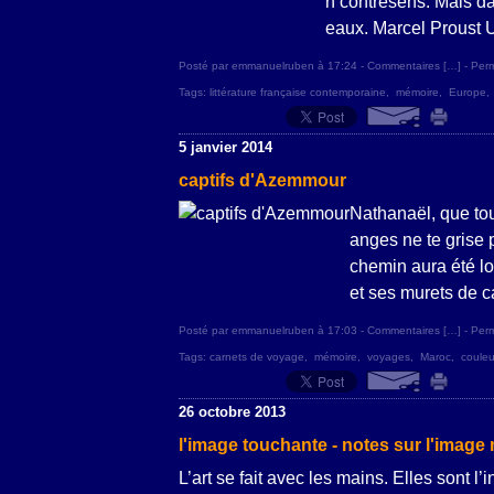
n contresens. Mais da
eaux. Marcel Proust Un
Posté par emmanuelruben à 17:24 -
Commentaires [
…
]
- Perm
Tags:
littérature française contemporaine
,
mémoire
,
Europe
5 janvier 2014
captifs d'Azemmour
Nathanaël, que tou
anges ne te grise 
chemin aura été lo
et ses murets de ca
Posté par emmanuelruben à 17:03 -
Commentaires [
…
]
- Perm
Tags:
carnets de voyage
,
mémoire
,
voyages
,
Maroc
,
couleu
26 octobre 2013
l'image touchante - notes sur l'imag
L’art se fait avec les mains. Elles sont l