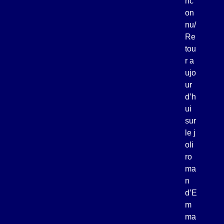
nc
on
nu/
Re
tou
r a
ujo
ur
d’h
ui
sur
le j
oli
ro
ma
n
d’E
m
ma