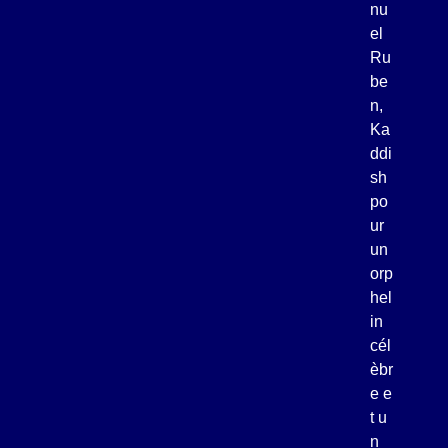
nu
el
Ru
be
n,
Ka
ddi
sh
po
ur
un
orp
hel
in
cél
èbr
e e
t u
n