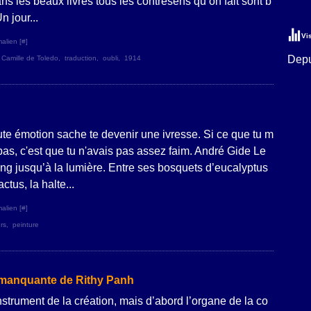
ns les beaux livres tous les contresens qu’on fait sont b
 jour...
Vi
alien [
#
]
Depu
,
Camille de Toledo
,
traduction
,
oubli
,
1914
te émotion sache te devenir une ivresse. Si ce que tu m
pas, c'est que tu n'avais pas assez faim. André Gide Le
ng jusqu’à la lumière. Entre ses bosquets d’eucalyptus
ctus, la halte...
alien [
#
]
rs
,
peinture
e manquante de Rithy Panh
’instrument de la création, mais d’abord l’organe de la co