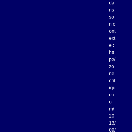
da
ns
so
n c
ont
ext
e :
htt
p://
zo
ne-
crit
iqu
e.c
o
m/
20
13/
09/