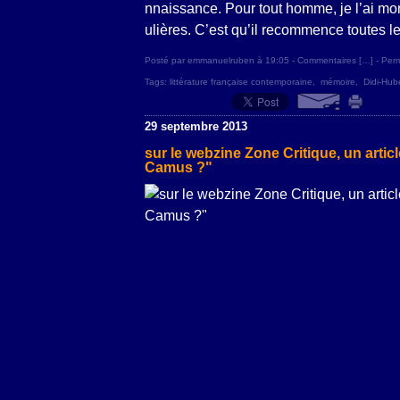
nnaissance. Pour tout homme, je l’ai montr
ulières. C’est qu’il recommence toutes l
Posté par emmanuelruben à 19:05 -
Commentaires [
…
]
- Perm
Tags:
littérature française contemporaine
,
mémoire
,
Didi-Hu
29 septembre 2013
sur le webzine Zone Critique, un artic
Camus ?"