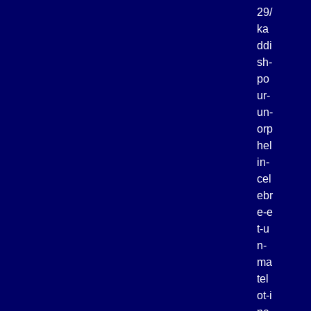
29/
ka
ddi
sh-
po
ur-
un-
orp
hel
in-
cel
ebr
e-e
t-u
n-
ma
tel
ot-i