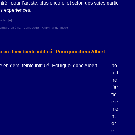
é ; pour l’artiste, plus encore, et selon des voies partic
es expériences...
alien [
#
]
berman
,
cinéma
,
Cambodge
,
Rithy Panh
,
image
le en demi-teinte intitulé "Pourquoi donc Albert
po
ur l
ire
l'ar
ticl
e e
n e
nti
er
et