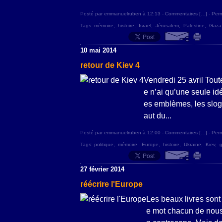
Posté par emmanuelruben à 12:13 -
Commentaires [
…
]
- Perm
Tags:
mémoire
,
histoire
,
Israël
,
Jérusalem
,
Palestine
,
Gaza
10 mai 2014
retour de Kiev 4
Vendredi 25 avril Toute
e n’ai qu’une seule idée
es emblèmes, les slogan
aut du...
Posté par emmanuelruben à 12:00 -
Commentaires [
…
]
- Perm
Tags:
politique
,
mémoire
,
Europe
,
histoire
,
Ukraine
,
Kiev
,
g
27 février 2014
réécrire l'Europe
Les beaux livres sont
e mot chacun de nous