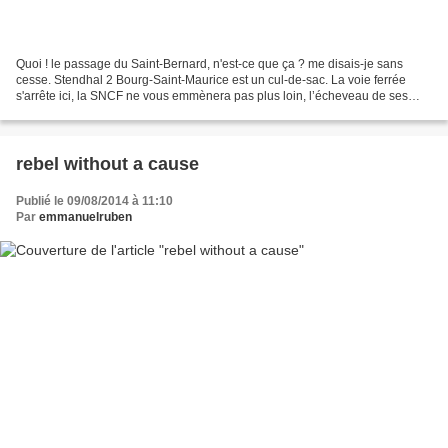
Quoi ! le passage du Saint-Bernard, n'est-ce que ça ? me disais-je sans
cesse. Stendhal 2 Bourg-Saint-Maurice est un cul-de-sac. La voie ferrée
s'arrête ici, la SNCF ne vous emmènera pas plus loin, l’écheveau de ses
rails brisés sous la montagne comme...
rebel without a cause
Publié le 09/08/2014 à 11:10
Par
emmanuelruben