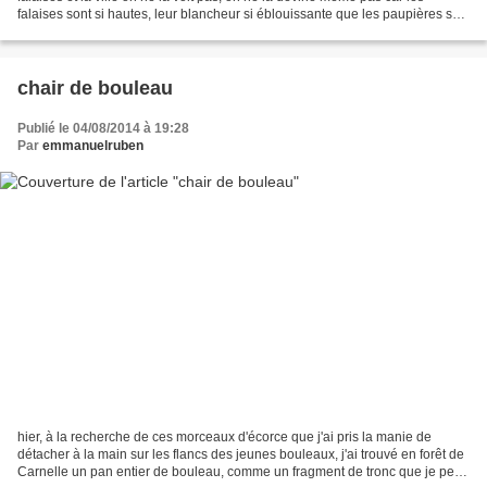
falaises sont si hautes, leur blancheur si éblouissante que les paupières se
plissent et les sourcils se froncent...
chair de bouleau
Publié le 04/08/2014 à 19:28
Par
emmanuelruben
hier, à la recherche de ces morceaux d'écorce que j'ai pris la manie de
détacher à la main sur les flancs des jeunes bouleaux, j'ai trouvé en forêt de
Carnelle un pan entier de bouleau, comme un fragment de tronc que je peux