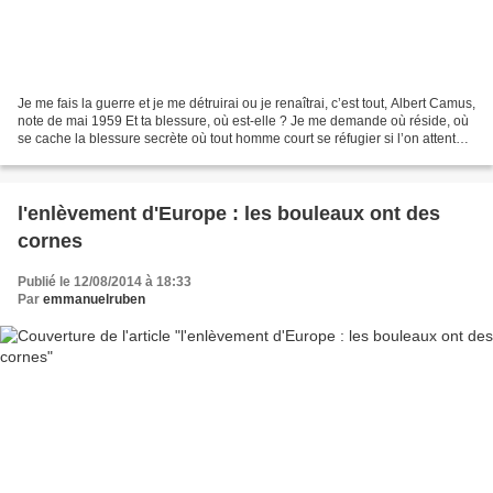
Je me fais la guerre et je me détruirai ou je renaîtrai, c’est tout, Albert Camus,
note de mai 1959 Et ta blessure, où est-elle ? Je me demande où réside, où
se cache la blessure secrète où tout homme court se réfugier si l’on attente à
son orgueil, quand...
l'enlèvement d'Europe : les bouleaux ont des
cornes
Publié le 12/08/2014 à 18:33
Par
emmanuelruben