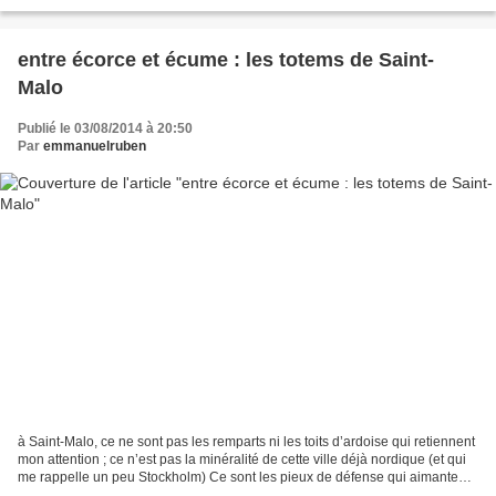
écorcher à ma guise (pour...
entre écorce et écume : les totems de Saint-
Malo
Publié le 03/08/2014 à 20:50
Par
emmanuelruben
à Saint-Malo, ce ne sont pas les remparts ni les toits d’ardoise qui retiennent
mon attention ; ce n’est pas la minéralité de cette ville déjà nordique (et qui
me rappelle un peu Stockholm) Ce sont les pieux de défense qui aimantent
mon regard : ces drôles...