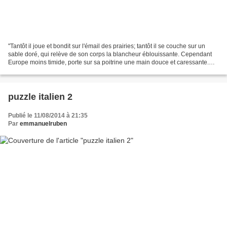
"Tantôt il joue et bondit sur l'émail des prairies; tantôt il se couche sur un
sable doré, qui relève de son corps la blancheur éblouissante. Cependant
Europe moins timide, porte sur sa poitrine une main douce et caressante.
Elle pare ses cornes de guirlandes...
puzzle italien 2
Publié le 11/08/2014 à 21:35
Par
emmanuelruben