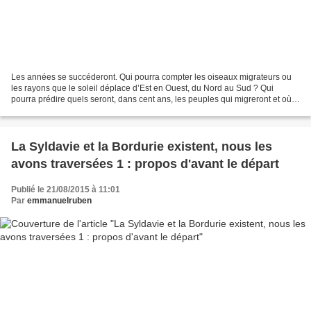
Les années se succéderont. Qui pourra compter les oiseaux migrateurs ou
les rayons que le soleil déplace d’Est en Ouest, du Nord au Sud ? Qui
pourra prédire quels seront, dans cent ans, les peuples qui migreront et où
ils migreront, comme a migré la nation...
La Syldavie et la Bordurie existent, nous les
avons traversées 1 : propos d'avant le départ
Publié le 21/08/2015 à 11:01
Par
emmanuelruben