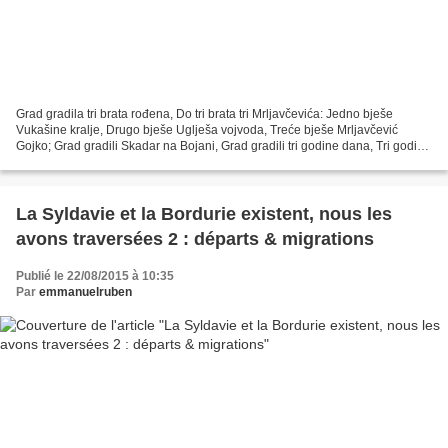
Grad gradila tri brata rođena, Do tri brata tri Mrljavčevića: Jedno bješe
Vukašine kralje, Drugo bješe Uglješa vojvoda, Treće bješe Mrljavčević
Gojko; Grad gradili Skadar na Bojani, Grad gradili tri godine dana, Tri godine
sa trista majstora, Ne mogaše...
La Syldavie et la Bordurie existent, nous les
avons traversées 2 : départs & migrations
Publié le 22/08/2015 à 10:35
Par
emmanuelruben