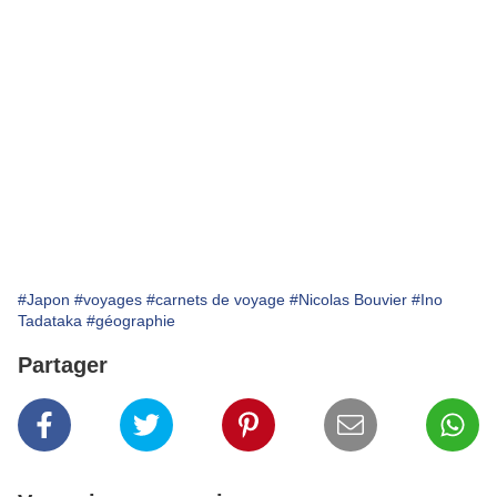
montagnes, des villes et de leurs temples,
il pédale sur les traces d’un autre
arpenteur, Ino Tadataka (1745-1818), qui
parcourut quarante mille kilomètres pour
mesurer les côtes de l’archipel.
Une réjouissante exploration géographique
autant qu’intime d’un pays qui nous
fascine.
#Japon
#voyages
#carnets de voyage
#Nicolas Bouvier
#Ino
Tadataka
#géographie
Partager