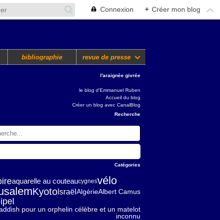
Connexion
+
Créer mon blog
bibliographie
revue de presse
l'araignée givrée
le blog d'Emmanuel Ruben
Accueil du blog
Créer un blog avec CanalBlog
Recherche
Catégories
vélo
oire
aquarelle au couteau
cygnes
usalem
Kyoto
Israël
Algérie
Albert Camus
ipel
addish pour un orphelin célèbre et un matelot
inconnu