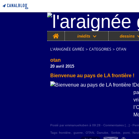
Home
inédits
dessins
L'ARAIGNÉE GIVRÉE
>
CATEGORIES
>
OTAN
otan
20 avril 2015
Bienvenue au pays de LA frontière !
De
pa
vr
l’
Mo
Posté par emmanuelruben à 09:28 -
Commentaires [
…
]
- Perm
Tags:
frontière
,
guerre
,
OTAN
,
Danube
,
Serbie
,
pont
,
Novi