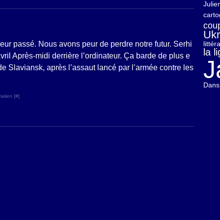
Julie
carto
cou
Ukr
 leur passé. Nous avons peur de perdre notre futur. Serhi
litté
la 
ril Après-midi derrière l’ordinateur. Ça barde de plus e
J
 de Slaviansk, après l’assaut lancé par l’armée contre les
Dans 
alien [
#
]