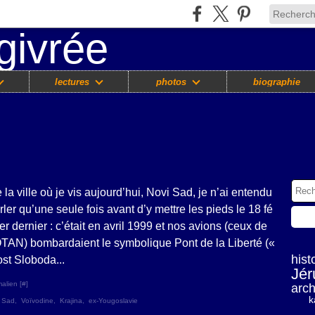
lectures
photos
biographie
 la ville où je vis aujourd’hui, Novi Sad, je n’ai entendu
rler qu’une seule fois avant d’y mettre les pieds le 18 fé
ier dernier : c’était en avril 1999 et nos avions (ceux de
OTAN) bombardaient le symbolique Pont de la Liberté («
hist
st Sloboda...
Jér
alien [
#
]
arch
k
 Sad
,
Voïvodine
,
Krajina
,
ex-Yougoslavie