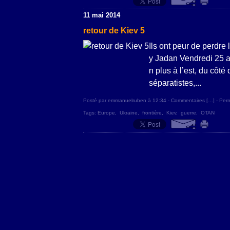
11 mai 2014
retour de Kiev 5
Ils ont peur de perdre
y Jadan Vendredi 25 av
n plus à l’est, du côté
séparatistes,...
Posté par emmanuelruben à 12:34 -
Commentaires [
…
]
- Perm
Tags:
Europe
,
Ukraine
,
frontière
,
Kiev
,
guerre
,
OTAN