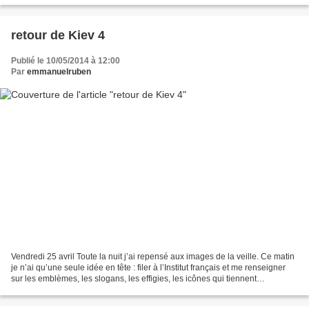
retour de Kiev 4
Publié le 10/05/2014 à 12:00
Par
emmanuelruben
Vendredi 25 avril Toute la nuit j’ai repensé aux images de la veille. Ce matin
je n’ai qu’une seule idée en tête : filer à l’Institut français et me renseigner
sur les emblèmes, les slogans, les effigies, les icônes qui tiennent
aujourd’hui le haut du...