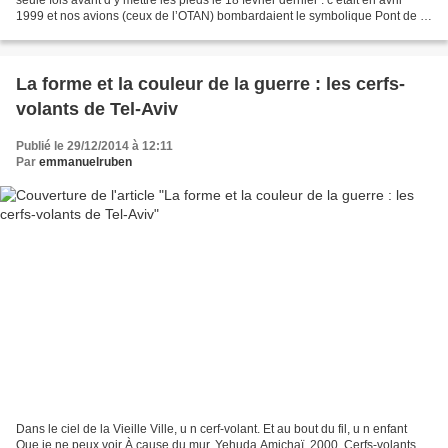
1999 et nos avions (ceux de l’OTAN) bombardaient le symbolique Pont de la
Liberté (« Most Sloboda...
La forme et la couleur de la guerre : les cerfs-
volants de Tel-Aviv
Publié le 29/12/2014 à 12:11
Par
emmanuelruben
Dans le ciel de la Vieille Ville, u n cerf-volant. Et au bout du fil, u n enfant
Que je ne peux voir À cause du mur. Yehuda Amichaï, 2000. Cerfs-volants