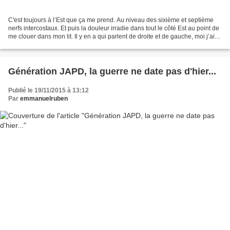
C'est toujours à l’Est que ça me prend. Au niveau des sixième et septième
nerfs intercostaux. Et puis la douleur irradie dans tout le côté Est au point de
me clouer dans mon lit. Il y en a qui parlent de droite et de gauche, moi j’ai
comme les atlas et...
Génération JAPD, la guerre ne date pas d'hier...
Publié le 19/11/2015 à 13:12
Par
emmanuelruben