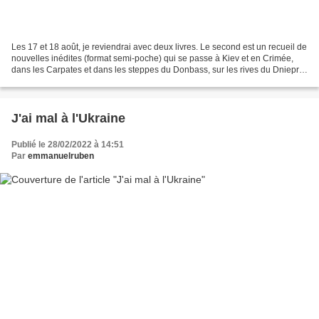
Les 17 et 18 août, je reviendrai avec deux livres. Le second est un recueil de
nouvelles inédites (format semi-poche) qui se passe à Kiev et en Crimée,
dans les Carpates et dans les steppes du Donbass, sur les rives du Dniepr
et du Rhône, boulevard de...
J'ai mal à l'Ukraine
Publié le 28/02/2022 à 14:51
Par
emmanuelruben