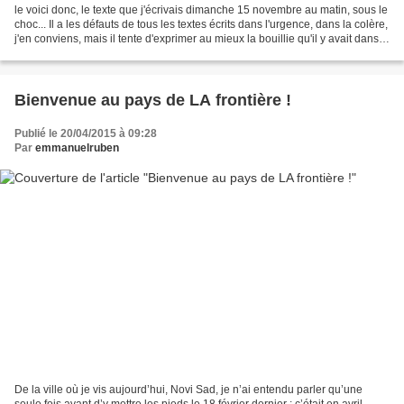
le voici donc, le texte que j'écrivais dimanche 15 novembre au matin, sous le
choc... Il a les défauts de tous les textes écrits dans l'urgence, dans la colère,
j'en conviens, mais il tente d'exprimer au mieux la bouillie qu'il y avait dans
ma tête au...
Bienvenue au pays de LA frontière !
Publié le 20/04/2015 à 09:28
Par
emmanuelruben
De la ville où je vis aujourd’hui, Novi Sad, je n’ai entendu parler qu’une
seule fois avant d’y mettre les pieds le 18 février dernier : c’était en avril