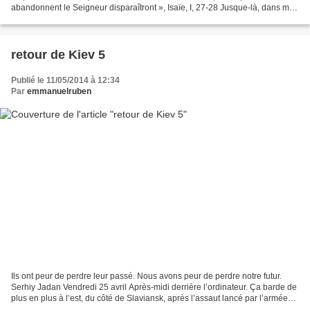
abandonnent le Seigneur disparaîtront », Isaïe, I, 27-28 Jusque-là, dans mes
articles, je me suis permis de juger,...
retour de Kiev 5
Publié le 11/05/2014 à 12:34
Par
emmanuelruben
Ils ont peur de perdre leur passé. Nous avons peur de perdre notre futur.
Serhiy Jadan Vendredi 25 avril Après-midi derrière l’ordinateur. Ça barde de
plus en plus à l’est, du côté de Slaviansk, après l’assaut lancé par l’armée
contre les séparatistes,...