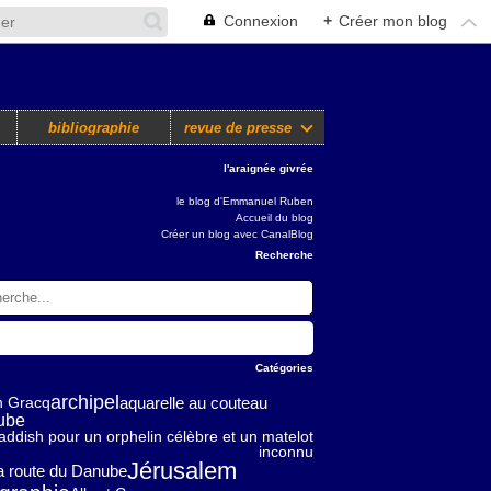
Connexion
+
Créer mon blog
bibliographie
revue de presse
l'araignée givrée
le blog d'Emmanuel Ruben
Accueil du blog
Créer un blog avec CanalBlog
Recherche
Catégories
archipel
aquarelle au couteau
n Gracq
ube
addish pour un orphelin célèbre et un matelot
inconnu
Jérusalem
la route du Danube