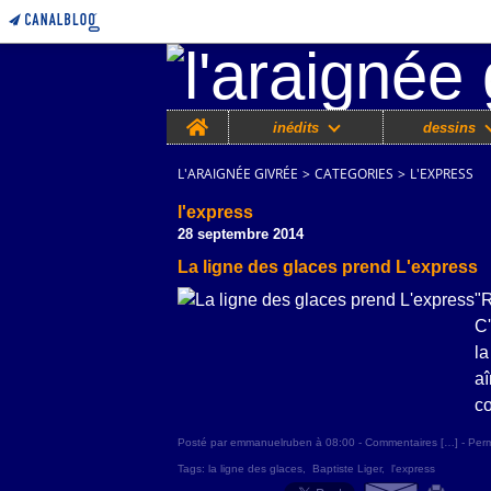
Home
inédits
dessins
L'ARAIGNÉE GIVRÉE
>
CATEGORIES
>
L'EXPRESS
l'express
28 septembre 2014
La ligne des glaces prend L'express
"R
C'
la
a
co
Posté par emmanuelruben à 08:00 -
Commentaires [
…
]
- Perm
Tags:
la ligne des glaces
,
Baptiste Liger
,
l'express