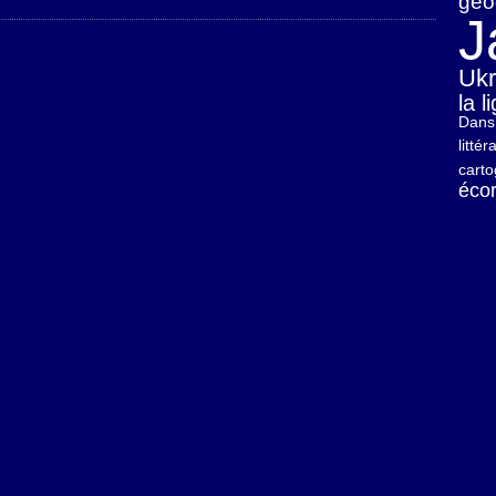
géo
J
Ukr
la 
Dans 
litté
carto
éco