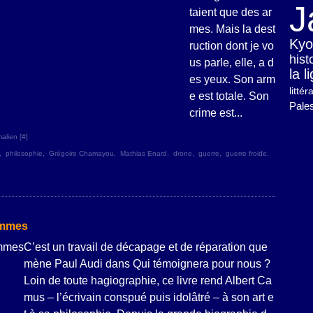
J
taient que des ar
mes. Mais la dest
Kyo
ruction dont je vo
hist
us parle, elle, a d
la 
es yeux. Son arm
litté
e est totale. Son
Pales
crime est...
alien [
#
]
,
philosophie
,
Grégoire Chamayou
,
Mathias Enard
,
drone
,
guerre
,
guerre froide
,
hommes
C’est un travail de décapage et de réparation que
mène Paul Audi dans Qui témoignera pour nous ?
Loin de toute hagiographie, ce livre rend Albert Ca
mus – l’écrivain conspué puis idolâtré – à son art e