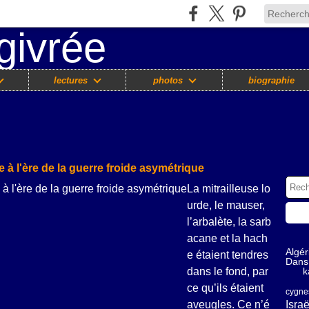
lectures
photos
biographie
à l'ère de la guerre froide asymétrique
La mitrailleuse lo
urde, le mauser,
l’arbalète, la sarb
acane et la hach
Algér
e étaient tendres
Dans 
dans le fond, par
k
ce qu’ils étaient
cygne
Israë
aveugles. Ce n’é