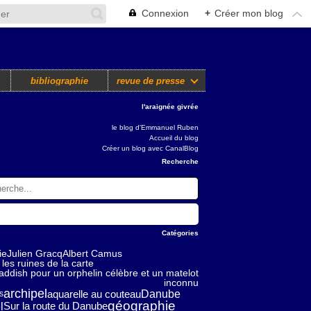
Connexion
+
Créer mon blog
bibliographie
revue de presse
l'araignée givrée
le blog d'Emmanuel Ruben
Accueil du blog
Créer un blog avec CanalBlog
Recherche
Catégories
ie
Julien Gracq
Albert Camus
les ruines de la carte
addish pour un orphelin célèbre et un matelot
inconnu
archipel
aquarelle au couteau
Danube
s
géographie
l
Sur la route du Danube