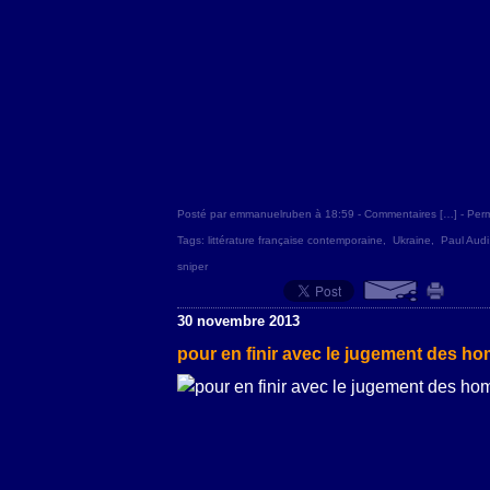
Posté par emmanuelruben à 18:59 -
Commentaires [
…
]
- Perm
Tags:
littérature française contemporaine
,
Ukraine
,
Paul Audi
sniper
30 novembre 2013
pour en finir avec le jugement des 