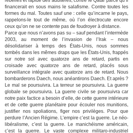
rebelles et lapide des adultères, contre le Qatar parce qu’il
financerait en sous mains le salafisme. Contre toutes les
formes du mal. Toutes sauf une : celle qu’incarne le pays,
rappelons-le tout de même, où l’on électrocute encore
ceux qu’on ne se contente pas de foudroyer à distance.
Parce que nous n’avons pas su – sauf pendant l’intermède
2003, au moment de l’invasion de l’Irak – nous
désolidariser à temps des États-Unis, nous sommes
tombés dans les mêmes draps que les États-Unis, frappés
sur notre sol avec quatorze ans de retard, partis en
croisade avec quatorze ans de retard, placés sous
surveillance intégrale avec quatorze ans de retard. Nous
bombarderons Daech, nous anéantirons Daech. Et après ?
Le mal se poursuivra. La terreur se poursuivra. La guerre
globale se poursuivra. La guerre civile se poursuivra car
notre paix factice a besoin d’elle, de cette guerre intérieure
et de cette guerre planétaire pour écouler nos munitions,
justifier nos spoliations, figer nos privilèges. Pour que
perdure l’Ancien Régime. L’empire c’est la guerre. Le néo-
libéralisme, c’est la guerre. Le manichéisme américain,
c’est la guerre. Le vaste complexe militaro-industriel