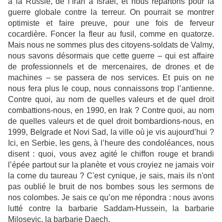
à la Russie, de l’Iran à Israël, et nous repartons pour la
guerre globale contre la terreur. On pourrait se montrer
optimiste et faire preuve, pour une fois de ferveur
cocardière. Foncer la fleur au fusil, comme en quatorze.
Mais nous ne sommes plus des citoyens-soldats de Valmy,
nous savons désormais que cette guerre – qui est affaire
de professionnels et de mercenaires, de drones et de
machines – se passera de nos services. Et puis on ne
nous fera plus le coup, nous connaissons trop l’antienne.
Contre quoi, au nom de quelles valeurs et de quel droit
combattions-nous, en 1990, en Irak ? Contre quoi, au nom
de quelles valeurs et de quel droit bombardions-nous, en
1999, Belgrade et Novi Sad, la ville où je vis aujourd’hui ?
Ici, en Serbie, les gens, à l’heure des condoléances, nous
disent : quoi, vous avez agité le chiffon rouge et brandi
l’épée partout sur la planète et vous croyiez ne jamais voir
la corne du taureau ? C'est cynique, je sais, mais ils n'ont
pas oublié le bruit de nos bombes sous les sermons de
nos colombes. Je sais ce qu’on me répondra : nous avons
lutté contre la barbarie Saddam-Hussein, la barbarie
Milosevic, la barbarie Daech.