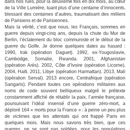
dans nos rues, pour la deuxième fois en dix mois, au cœur
de la Ville Lumière, tuant plus d’une centaine d’innocents,
blessant des centaines d’autres, traumatisant des milliers
de Parisiens et de Parisiennes.
Mais la vérité, c’est que nous, les Français, sommes en
guerre depuis vingt-cinq ans, depuis la chute du Mur de
Berlin, l’éclatement du bloc communiste et le début de la
guerre du Golfe. Je donne quelques dates au hasard :
1990, Irak (opération Daguet). 1992, ex-Yougoslavie,
Cambodge, Somalie, Rwanda. 2001, Afghanistan
(opération Arès). 2002, Côte d’Ivoire (opération Licorne).
2004, Haïti. 2011, Libye (opération Harmattan). 2013, Mali
(opération Serval). 2013 encore, Centrafrique (opération
Sangaris). Pendant toutes ces opérations militaires aux
noms de code souvent belliqueux malgré le prétexte
constamment affiché de rétablir la paix, l’armée française,
poursuivant l’idéal insensé d’une guerre zéro-mort, a
déploré 164 « morts pour la France » : à peine un peu plus
de victimes que les attentats qui ont frappé Paris en
quelques mois. Mais nous savons très bien, que ces
guerres, ne se sont pas soldées, pour les populations