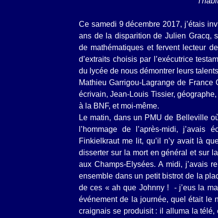
l'habi
Ce samedi 9 décembre 2017, j’étais invi
ans de la disparition de Julien Gracq, 
de mathématiques et fervent lecteur 
d’extraits choisis par l’exécutrice test
du lycée de nous démontrer leurs talent
Mathieu Garrigou-Lagrange de France C
écrivain, Jean-Louis Tissier, géographe
à la BNF, et moi-même.
Le matin, dans un PMU de Belleville où 
l’hommage de l’après-midi, j’avais é
Finkielkraut me lit, qu’il n’y avait là 
disserter sur la mort en général et sur l
aux Champs-Elysées. A midi, j’avais r
ensemble dans un petit bistrot de la plac
de ces « ah que Johnny ! - j’eus la ma
événement de la journée, quel était le 
craignais se produisit : il alluma la télé