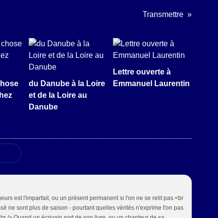
Transmettre
Lettre ouverte à
chose
du Danube à la Loire
Emmanuel Laurentin
chez
et de la Loire au
Danube
urs est l'imparfait, ou un présent permanent si l'on ne se relit pas.<br
é ne sont plus de saison - pourtant quelles vérités n'exprime t'on pas
<br /> Quand un écrivain sort de son livre, ou un chanteur de sa