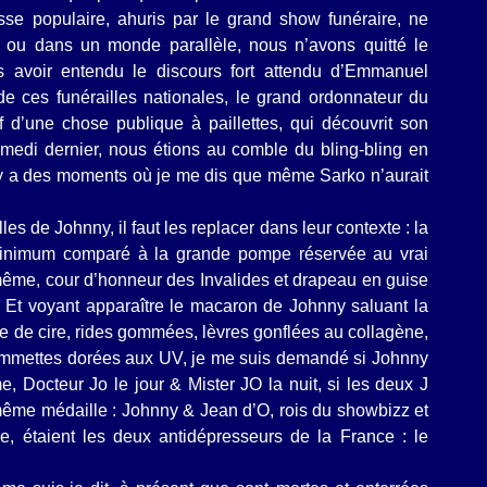
sse populaire, ahuris par le grand show funéraire, ne
e ou dans un monde parallèle, n
ous n’avons quitté le
s avoir entendu le discours fort attendu d’Emmanuel
de ces funérailles nationales, le grand ordonnateur du
 d’une chose publique à paillettes, qui découvrit son
medi dernier, nous étions au comble du bling-bling en
 il y a des moments où je me dis que même Sarko n’aurait
s de Johnny, il faut les replacer dans leur contexte : la
 minimum comparé à la grande pompe réservée au vrai
même, cour d’honneur des Invalides et drapeau en guise
. Et voyant apparaître le macaron de Johnny saluant la
e de cire, rides gommées, lèvres gonflées au collagène,
 pommettes dorées aux UV, je me suis demandé si Johnny
 Docteur Jo le jour & Mister JO la nuit, si les deux J
e même médaille : Johnny & Jean d’O, rois du showbizz et
se, étaient les deux antidépresseurs de la France : le