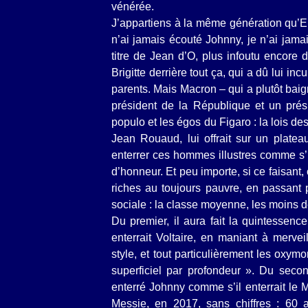
vénérée.
J’appartiens à la même génération qu’Em
n’ai jamais écouté Johnny, je n’ai jamai
titre de Jean d’O, plus infoutu encore 
Brigitte derrière tout ça, qui a dû lui i
parents. Mais Macron – qui a plutôt bai
président de la République et un prés
populo et les égos du Figaro : la lois de
Jean Rouaud, lui offrait sur un plateau
enterrer ces hommes illustres comme s’i
d’honneur. Et peu importe, si ce faisant, 
riches au toujours pauvre, en passant 
sociale : la classe moyenne, les moins 
Du premier, il aura fait la quintessence
enterrait Voltaire, en maniant à merveil
style, et tout particulièrement les oxymo
superficiel par profondeur ». Du second
enterré Johnny comme s’il enterrait le 
Messie, en 2017, sans chiffres : 60 