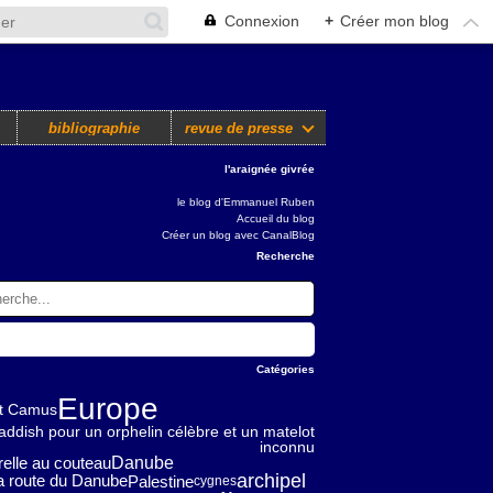
Connexion
+
Créer mon blog
bibliographie
revue de presse
l'araignée givrée
le blog d'Emmanuel Ruben
Accueil du blog
Créer un blog avec CanalBlog
Recherche
Catégories
Europe
rt Camus
addish pour un orphelin célèbre et un matelot
inconnu
elle au couteau
Danube
archipel
Palestine
la route du Danube
cygnes