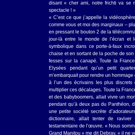
disant « cher ami, notre frichti va s
spectacle ! »
« C’est ce que j’appelle la vidéosphère
comme vous et moi des marginaux – plus
en pressant le bouton 2 de la télécomma
jour-là entre le monde de l’écran et 
symbolique dans ce porte-à-faux incr
chaise et en sortant de la poche de son 
fesses sur la canapé. Toute la Franc
Elysées pendant qu’un petit quartero
m’embarquait pour rendre un hommage con
à l’un des écrivains les plus discrets 
multiplier ces décalages. Toute la France,
et des babyboomers, allait vivre un mom
pendant qu’à deux pas du Panthéon, dan
une petite société secrète d’adorate
dictionnaire, allait tenter de ravive
testamentaire de l’œuvre. « Nous somme
Grand Manitou » me dit Debray, « il ne v