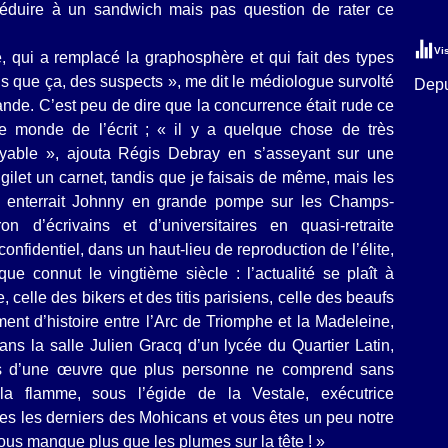
e réduire à un sandwich mais pas question de rater ce
Vi
, qui a remplacé la graphosphère et qui fait des types
 que ça, des suspects », me dit le médiologue survolté
Depu
nde. C’est peu de dire que la concurrence était rude ce
le monde de l’écrit ; « il y a quelque chose de très
oyable », ajouta Régis Debray en s’asseyant sur une
gilet un carnet, tandis que je faisais de même, mais les
e enterrait Johnny en grande pompe sur les Champs-
n d’écrivains et d’universitaires en quasi-retraite
fidentiel, dans un haut-lieu de reproduction de l’élite,
que connut le vingtième siècle : l’actualité se plaît à
 celle des bikers et des titis parisiens, celle des beaufs
ent d’histoire entre l’Arc de Triomphe et la Madeleine,
s la salle Julien Gracq d’un lycée du Quartier Latin,
urs d’une œuvre que plus personne ne comprend sans
r la flamme, sous l’égide de la Vestale, exécutrice
s les derniers des Mohicans et vous êtes un peu notre
ous manque plus que les plumes sur la tête ! »