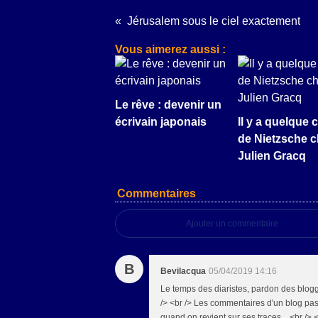
Jérusalem sous le ciel exactement
Vous aimerez aussi :
Le rêve : devenir un
écrivain japonais
Il y a quelque 
de Nietzsche 
Julien Gracq
Commentaires
Ajouter un commentaire
B
Bevilacqua
05/04/2019 14:16
Le temps des diaristes, pardon des blogge
/> <br /> Les commentaires d'un blog pass
quand on revient sur ses traces ...<br /> 