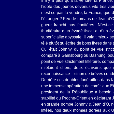
Il n’y a plus qu’à la vendre, la France
l’idole des jeunes devenus vite très vie
n’est ce pas la vendre, la France, que 
l’étranger ? Peu de romans de Jean d’O 
guère franchi nos frontières. N’est-c
thuriféraire d’un évadé fiscal et d’un 
superficialité abyssale, il valait mieux
télé plutôt qu’écrire de bons livres dans
Qui était Johnny, du point de vue stric
comparé à Gainsbourg ou Bashung, pour
point de vue strictement littéraire, com
m’étaient chers, deux écrivains que
reconnaissance – sinon de brèves condol
Derrière ces doubles funérailles dans la 
une immense opération de com’ : aux Eta
président de la République a besoin
stabilité du Proche-Orient en déclarant Jé
en grande pompe Johnny & Jean d’O, no
liftées, nos deux momies dorées aux U