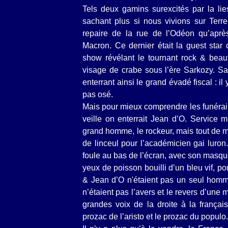
Tels deux gamins surexcités par la lie
sachant plus si nous vivions sur Terr
repaire de la rue de l’Odéon qu’aprè
Macron. Ce dernier était la guest star 
show révélant le tournant rock & beauf
visage de crabe sous l’ère Sarkozy. Sa
enterrant ainsi le grand évadé fiscal :
pas osé.
Mais pour mieux comprendre les funéraille
veille on enterrait Jean d’O. Service
grand homme, le rockeur, mais tout de 
de linceul pour l’académicien gai luron
foule au bas de l’écran, avec son masqu
yeux de poisson bouilli d’un bleu vif,
& Jean d’O n'étaient pas un seul homme,
n’étaient pas l’avers et le revers d’un
grandes voix de la droite à la françai
prozac de l’aristo et le prozac du populo.