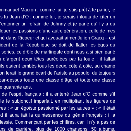
manuel Macron : comme lui, je suis prêt à le parier, je
s lu Jean d’O ; comme lui, je serais infoutu de citer un
d’entonner un refrain de Johnny et je parie qu’il y a du
nculquer les passions d’une autre génération, celle de mes
gné dans Ricoeur et qui avouait aimer Julien Gracq – est
ident de la République se doit de flatter les égos du
s séries, ce drôle de martingale dont nous a si bien parlé
 d’argent deux têtes auréolées par la foule : il fallait
ls étaient tombés tous les deux, côte à côte, au champ
on ferait le grand écart de l’aristo au populo, du toujours
par-dessus toute une classe d’âge et toute une classe
de quarante ans.
 de l’esprit français : il a enterré Jean d’O comme s’il
le le subjonctif imparfait, en multipliant les figures de
res : « un égoïste passionné par les autres » ; « il était
 il aura fait la quintessence du génie français : il a
Messie. Commençant par les chiffres, car il n’y a pas de
ans de carrière, plus de 1000 chansons, 50 albums,