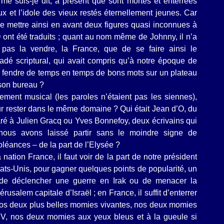
, me suis-je dit, à présent que sont mortes et enterrées
ux et l’idole des vieux restés éternellement jeunes. Car
de mettre ainsi en avant deux figures quasi inconnues à
ont été traduits ; quant au nom même de Johnny, il n’a
e pas la vendre, la France, que de se faire ainsi le
évadé scriptural, qui avait compris qu’à notre époque de
 se fendre de temps en temps de bons mots sur un plateau
 son bureau ?
tement musical (les paroles n’étaient pas les siennes),
 rester dans le même domaine ? Qui était Jean d’O, du
paré à Julien Gracq ou Yves Bonnefoy, deux écrivains qui
 nous avons laissé partir sans le moindre signe de
éances – de la part de l’Elysée ?
nation France, il faut voir de la part de notre président
ts-Unis, pour gagner quelques points de popularité, un
 de déclencher une guerre en Irak ou de menacer la
rusalem capitale d’Israël ; en France, il suffit d’enterrer
s deux plus belles momies vivantes, nos deux momies
V, nos deux momies aux yeux bleus et à la gueule si