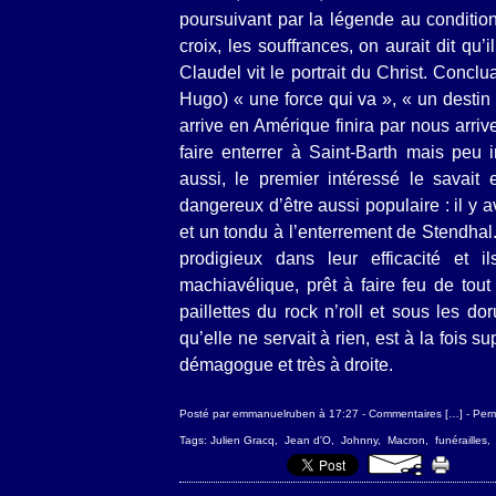
poursuivant par la légende au condition
croix, les souffrances, on aurait dit qu
Claudel vit le portrait du Christ. Conclua
Hugo) « une force qui va », « un destin 
arrive en Amérique finira par nous arrive
faire enterrer à Saint-Barth mais peu 
aussi, le premier intéressé le savait
dangereux d’être aussi populaire : il y a
et un tondu à l’enterrement de Stendhal
prodigieux dans leur efficacité et
machiavélique, prêt à faire feu de tout 
paillettes du rock n’roll et sous les d
qu’elle ne servait à rien, est à la fois sup
démagogue et très à droite.
Posté par emmanuelruben à 17:27 -
Commentaires [
…
]
- Perm
Tags:
Julien Gracq
,
Jean d'O
,
Johnny
,
Macron
,
funérailles