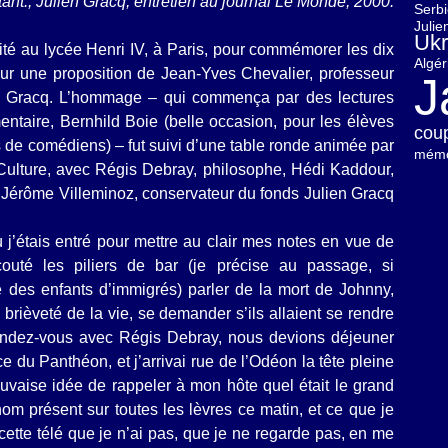
tant.
, Julien
Gracq, entretien au journal Le Monde, 2000.
Serb
Julie
Ukr
té au lycée Henri IV, à Paris, pour commémorer les dix
Algér
sur une proposition de Jean-Yves Chevalier, professeur
J
de Gracq. L’hommage – qui commença par des lectures
amentaire, Bernhild Boie (belle occasion, pour les élèves
cou
s de comédiens) – fut suivi d’une table ronde animée par
mémo
ulture, avec Régis Debray, philosophe, Hédi Kaddour,
, Jérôme Villeminoz, conservateur du fonds Julien Gracq
j’étais entré pour mettre au clair mes notes en vue de
couté les piliers de bar (je précise au passage, si
que des enfants d’immigrés) parler de la mort de Johnny,
a brièveté de la vie, se demander s’ils allaient se rendre
endez-vous avec Régis Debray, nous devions déjeuner
e du Panthéon, et j’arrivai rue de l’Odéon la tête pleine
uvaise idée de rappeler à mon hôte quel était le grand
nom présent sur toutes les lèvres ce matin, et ce que je
, cette télé que je n’ai pas, que je ne regarde pas, en me