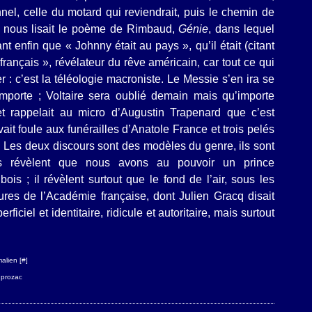
nel, celle du motard qui reviendrait, puis le chemin de
’il nous lisait le poème de Rimbaud,
Génie
, dans lequel
nt enfin que « Johnny était au pays », qu’il était (citant
français », révélateur du rêve américain, car tout ce qui
r : c’est la téléologie macroniste. Le Messie s’en ira se
importe ; Voltaire sera oublié demain mais qu’importe
 et rappelait au micro d’Augustin Trapenard que c’est
vait foule aux funérailles d’Anatole France et trois pelés
. Les deux discours sont des modèles du genre, ils sont
 ils révèlent que nous avons au pouvoir un prince
bois ; il révèlent surtout que le fond de l’air, sous les
orures de l’Académie française, dont Julien Gracq disait
erficiel et identitaire, ridicule et autoritaire, mais surtout
alien [
#
]
,
prozac