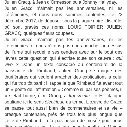
Julien Gracq, à Jean d’Ormesson ou à Johnny Hallyday.
Julien Gracq n’aimait pas les anniversaires, ni les
cérémonies, et nous nous sommes contentés, ce 22
décembre 2017, de déposer sous la plaque noire, discrète,
où sont gravés ces noms, LOUIS POIRIER
JULIEN
GRACQ
, quelques fleurs coupées.
Julien Gracq n’aimait pas les anniversaires, ni les
cérémonies, et nous n’irons pas nous pencher au-dessus
de l’urne qui recueille ses cendres avec sur le bout des
lèvres cette question qui électrise toute son œuvre :
qui
vive ?
Dans un texte consacré au centenaire de la
naissance de Rimbaud, Julien Gracq se moque des
thuriféraires qui veulent arracher des explications à celui
qui fut trop tôt parti ; il rappelle que Rimbaud fut avant tout
un « poète de l’affirmation » : comme si, par ses poèmes, il
« s’était borné, écrit Gracq, à
transmettre
. » Et l’italique
souligne ici le sens
électrique
du terme. L’œuvre de Gracq
se passe tout aussi bien de commentaires et sa vie –
presque centenaire, près de trois fois plus longue que
celle de Rimbaud – n’a pas besoin de musée pour nous
être racontée ; c’est la raison pour laquelle la Maison