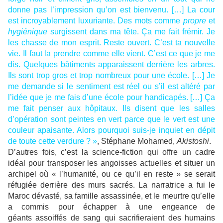
donne pas l’impression qu’on est bienvenu. […] La cour
est incroyablement luxuriante. Des mots comme
propre
et
hygiénique
surgissent dans ma tête. Ça me fait frémir. Je
les chasse de mon esprit. Reste ouvert. C’est ta nouvelle
vie. Il faut la prendre comme elle vient. C’est ce que je me
dis. Quelques bâtiments apparaissent derrière les arbres.
Ils sont trop gros et trop nombreux pour une école. […] Je
me demande si le sentiment est réel ou s’il est altéré par
l’idée que je me fais d’une école pour handicapés. […] Ça
me fait penser aux hôpitaux. Ils disent que les salles
d’opération sont peintes en vert parce que le vert est une
couleur apaisante. Alors pourquoi suis-je inquiet en dépit
de toute cette verdure ? »
, Stéphane Mohamed,
Akistoshi
.
D’autres fois, c’est la science-fiction qui offre un cadre
idéal pour transposer les angoisses actuelles et situer un
archipel où « l’humanité, ou ce qu’il en reste » se serait
réfugiée derrière des murs sacrés. La narratrice a fui le
Maroc dévasté, sa famille assassinée, et le meurtre qu’elle
a commis pour échapper à une engeance de
géants assoiffés de sang qui sacrifieraient des humains