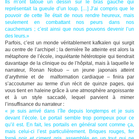
Ils m’ont tatoué un dessin sur le bras gauche qui
représentait la gueule d’un loup. […] J’ai compris que le
pouvoir de cette île était de nous rendre heureux, mais
seulement en combattant nos peurs dans nos
cauchemars ; c’est ainsi que nous pouvons devenir l’un
des leurs.»
Parfois, c’est un monde véritablement kafkaïen qui surgit
au centre de l’archipel ; la dernière île atteinte est alors la
métaphore de l’école, inquiétante hétérotopie qui tiendrait
davantage de la clinique ou de l’hôpital, mais à laquelle le
narrateur, Ronan Nobuo – un jeune japonais atteint
d’arythmie et de malformation cardiaque – finira par
s’accoutumer au terme d’un récit de quinze pages, qui
vous tient en haleine grâce à une atmosphère angoissante
et à un style saccadé, lequel parvient à mimer
l’insuffisance du narrateur :
« je suis arrivé dans l’île depuis longtemps et je suis
devant l’école. Le portail semble trop pompeux pour ce
qu’il est. En fait, les portails en général sont comme ça,
mais celui-ci l’est particulièrement. Briques rouges, fer
forgé noir et ciment gris, assemblés en un tout qui ne