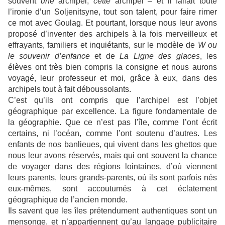
souvent
une
archipel,
cette
archipel – et il fallait toute
l’ironie d’un Soljenitsyne, tout son talent, pour faire rimer
ce mot avec Goulag. Et pourtant, lorsque nous leur avons
proposé d’inventer des archipels à la fois merveilleux et
effrayants, familiers et inquiétants, sur le modèle de
W ou
le souvenir d’enfance
et de
La Ligne des glaces
, les
élèves ont très bien compris la consigne et nous aurons
voyagé, leur professeur et moi, grâce à eux, dans des
archipels tout à fait déboussolants.
C’est qu’ils ont compris que l’archipel est l’objet
géographique par excellence. La figure fondamentale de
la géographie. Que ce n’est pas l’île, comme l’ont écrit
certains, ni l’océan, comme l’ont soutenu d’autres. Les
enfants de nos banlieues, qui vivent dans les ghettos que
nous leur avons réservés, mais qui ont souvent la chance
de voyager dans des régions lointaines, d’où viennent
leurs parents, leurs grands-parents, où ils sont parfois nés
eux-mêmes, sont accoutumés à cet éclatement
géographique de l’ancien monde.
Ils savent que les îles prétendument authentiques sont un
mensonge, et n’appartiennent qu’au langage publicitaire