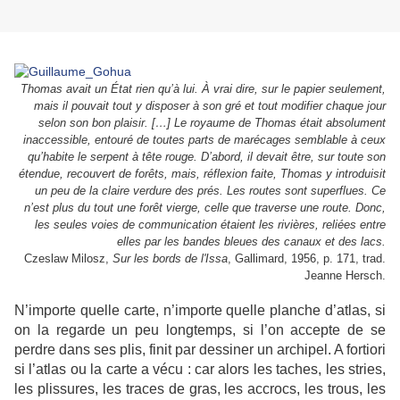
Thomas avait un État rien qu’à lui. À vrai dire, sur le papier seulement,
mais il pouvait tout y disposer à son gré et tout modifier chaque jour
selon son bon plaisir. […] Le royaume de Thomas était absolument
inaccessible, entouré de toutes parts de marécages semblable à ceux
qu’habite le serpent à tête rouge. D’abord, il devait être, sur toute son
étendue, recouvert de forêts, mais, réflexion faite, Thomas y introduisit
un peu de la claire verdure des prés. Les routes sont superflues. Ce
n’est plus du tout une forêt vierge, celle que traverse une route. Donc,
les seules voies de communication étaient les rivières, reliées entre
elles par les bandes bleues des canaux et des lacs.
Czeslaw Milosz,
Sur les bords de l'Issa
, Gallimard, 1956, p. 171, trad.
Jeanne Hersch.
N’importe quelle carte, n’importe quelle planche d’atlas, si
on la regarde un peu longtemps, si l’on accepte de se
perdre dans ses plis, finit par dessiner un archipel. A fortiori
si l’atlas ou la carte a vécu : car alors les taches, les stries,
les plissures, les traces de gras, les accrocs, les trous, les