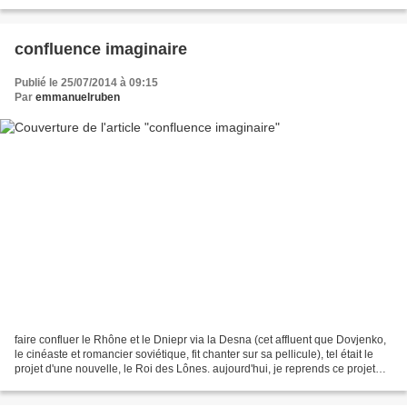
la famille, et quelques personnes...
confluence imaginaire
Publié le 25/07/2014 à 09:15
Par
emmanuelruben
faire confluer le Rhône et le Dniepr via la Desna (cet affluent que Dovjenko,
le cinéaste et romancier soviétique, fit chanter sur sa pellicule), tel était le
projet d'une nouvelle, le Roi des Lônes. aujourd'hui, je reprends ce projet
sous une forme (carto)graphique...