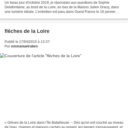
Un beau jour d'octobre 2018, je répondais aux questions de Sophie
Delafontaine, au bord de la Loire, en bas de la Maison Julien Gracq, dans
une lumière idéale. L'entretien est paru dans Ouest France le 16 janvier
2019. L'occasion d'annoncer la parution...
flèches de la Loire
Publié le 17/04/2015 à 13:37
Par
emmanuelruben
« Grèves de la Loire dans l’île Batailleuse. – Dès qu'on est couché au niveau
de l'eau, champs et maisons cachés au regard, les berges s'ensauvagent, et