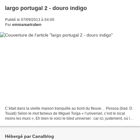
largo portugal 2 - douro indigo
Publié le 07/09/2013 à 04:00
Par
emmanuelruben
C’était dans la vieille maison tranquille au bord du fleuve… Pessoa (trad. D.
Touati) Selon le mot fameux de Miguel Torga « l’universel, c’est le local
moins les murs », Eh bien le voici le bled universel : car ici, justement, où les
villages se font...
Hébergé par Canalblog