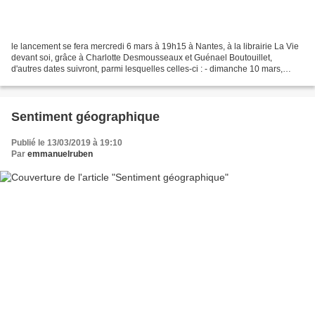
le lancement se fera mercredi 6 mars à 19h15 à Nantes, à la librairie La Vie
devant soi, grâce à Charlotte Desmousseaux et Guénael Boutouillet,
d'autres dates suivront, parmi lesquelles celles-ci : - dimanche 10 mars,
12h30, fête du livre de Bron, rencontre...
Sentiment géographique
Publié le 13/03/2019 à 19:10
Par
emmanuelruben