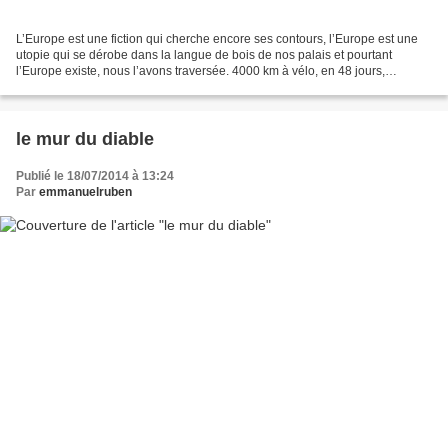
L’Europe est une fiction qui cherche encore ses contours, l’Europe est une
utopie qui se dérobe dans la langue de bois de nos palais et pourtant
l’Europe existe, nous l’avons traversée. 4000 km à vélo, en 48 jours,
d’Odessa à Strasbourg, d’Ukraine en...
le mur du diable
Publié le 18/07/2014 à 13:24
Par
emmanuelruben