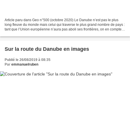
Article paru dans Geo n°500 (octobre 2020) Le Danube n’est pas le plus
long fleuve du monde mais celui qui traverse le plus grand nombre de pays :
tant que l’Union européenne n’aura pas aboli ses frontières, on en comptera
dix au long de ses rives, et...
Sur la route du Danube en images
Publié le 26/08/2019 à 08:35
Par
emmanuelruben