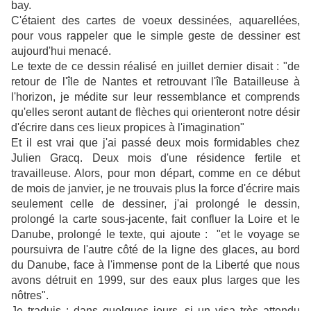
bay.
C'étaient des cartes de voeux dessinées, aquarellées,
pour vous rappeler que le simple geste de dessiner est
aujourd'hui menacé.
Le texte de ce dessin réalisé en juillet dernier disait : "de
retour de l'île de Nantes et retrouvant l'île Batailleuse à
l'horizon, je médite sur leur ressemblance et comprends
qu'elles seront autant de flèches qui orienteront notre désir
d'écrire dans ces lieux propices à l'imagination"
Et il est vrai que j'ai passé deux mois formidables chez
Julien Gracq. Deux mois d'une résidence fertile et
travailleuse. Alors, pour mon départ, comme en ce début
de mois de janvier, je ne trouvais plus la force d'écrire mais
seulement celle de dessiner, j'ai prolongé le dessin,
prolongé la carte sous-jacente, fait confluer la Loire et le
Danube, prolongé le texte, qui ajoute : "et le voyage se
poursuivra de l'autre côté de la ligne des glaces, au bord
du Danube, face à l'immense pont de la Liberté que nous
avons détruit en 1999, sur des eaux plus larges que les
nôtres".
Je traduis : dans quelques jours, si un visa très attendu