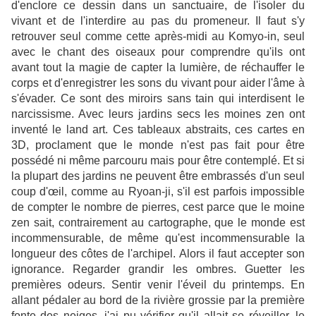
d'enclore ce dessin dans un sanctuaire, de l'isoler du
vivant et de l'interdire au pas du promeneur. Il faut s'y
retrouver seul comme cette après-midi au Komyo-in, seul
avec le chant des oiseaux pour comprendre qu'ils ont
avant tout la magie de capter la lumière, de réchauffer le
corps et d'enregistrer les sons du vivant pour aider l'âme à
s'évader. Ce sont des miroirs sans tain qui interdisent le
narcissisme. Avec leurs jardins secs les moines zen ont
inventé le land art. Ces tableaux abstraits, ces cartes en
3D, proclament que le monde n'est pas fait pour être
possédé ni même parcouru mais pour être contemplé. Et si
la plupart des jardins ne peuvent être embrassés d'un seul
coup d'œil, comme au Ryoan-ji, s'il est parfois impossible
de compter le nombre de pierres, cest parce que le moine
zen sait, contrairement au cartographe, que le monde est
incommensurable, de même qu'est incommensurable la
longueur des côtes de l'archipel. Alors il faut accepter son
ignorance. Regarder grandir les ombres. Guetter les
premières odeurs. Sentir venir l'éveil du printemps. En
allant pédaler au bord de la rivière grossie par la première
fonte des neiges, j'ai pu vérifier qu'il allait se réveiller, le