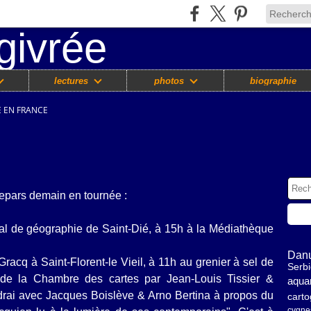
lectures
photos
biographie
 EN FRANCE
 repars demain en tournée :
onal de géographie de Sain
t-Dié, à 15h à la Médiathèque
Dan
racq à Saint-Florent-le Vieil, à 11h au grenier à sel de
Serb
 de la Chambre des cartes par Jean-Louis Tissier &
aquar
rai avec Jacques Boislève & Arno Bertina à propos du
carto
cygne