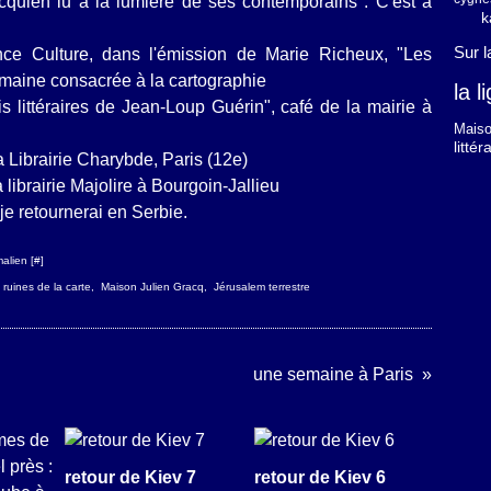
acquien lu à la lumière de ses contemporains". C'est à
k
Sur 
nce Culture, dans l'émission de Marie Richeux, "Les
emaine consacrée à la cartographie
la 
 littéraires de Jean-Loup Guérin", café de la mairie à
Maiso
litté
la
Librairie Charybde
, Paris (12e)
 librairie Majolire à Bourgoin-Jallieu
e retournerai en Serbie.
alien [
#
]
 ruines de la carte
,
Maison Julien Gracq
,
Jérusalem terrestre
une semaine à Paris
retour de Kiev 7
retour de Kiev 6