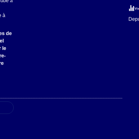
Vi
Depu
es de
el
 le
re-
re