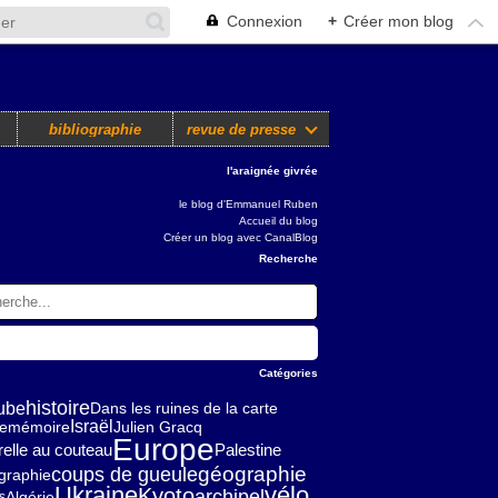
Connexion
+
Créer mon blog
bibliographie
revue de presse
l'araignée givrée
le blog d'Emmanuel Ruben
Accueil du blog
Créer un blog avec CanalBlog
Recherche
Catégories
histoire
ube
Dans les ruines de la carte
Israël
ie
mémoire
Julien Gracq
Europe
elle au couteau
Palestine
géographie
coups de gueule
graphie
Ukraine
vélo
Kyoto
archipel
Algérie
s