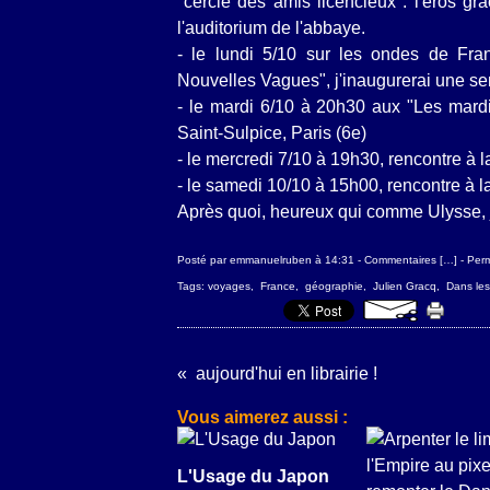
"cercle des amis licencieux : l'éros gr
l'auditorium de l'abbaye.
- le lundi 5/10 sur les ondes de Fra
Nouvelles Vagues", j'inaugurerai une s
- le mardi 6/10 à 20h30 aux "Les mardis
Saint-Sulpice, Paris (6e)
- le mercredi 7/10 à 19h30, rencontre à 
- le samedi 10/10 à 15h00, rencontre à la
Après quoi, heureux qui comme Ulysse, j
Posté par emmanuelruben à 14:31 -
Commentaires [
…
]
- Perm
Tags:
voyages
,
France
,
géographie
,
Julien Gracq
,
Dans les
aujourd'hui en librairie !
Vous aimerez aussi :
L'Usage du Japon