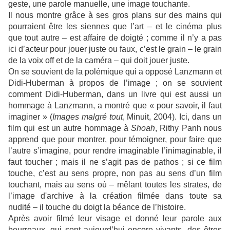
geste, une parole manuelle, une image touchante.
Il nous montre grâce à ses gros plans sur des mains qui
pourraient être les siennes que l’art – et le cinéma plus
que tout autre – est affaire de doigté ; comme il n’y a pas
ici d’acteur pour jouer juste ou faux, c’est le grain – le grain
de la voix off et de la caméra – qui doit jouer juste.
On se souvient de la polémique qui a opposé Lanzmann et
Didi-Huberman à propos de l’image ; on se souvient
comment Didi-Huberman, dans un livre qui est aussi un
hommage à Lanzmann, a montré que « pour savoir, il faut
imaginer » (
Images malgré tout
, Minuit, 2004). Ici, dans un
film qui est un autre hommage à
Shoah
, Rithy Panh nous
apprend que pour montrer, pour témoigner, pour faire que
l’autre s’imagine, pour rendre imaginable l’inimaginable, il
faut toucher ; mais il ne s’agit pas de pathos ; si ce film
touche, c’est au sens propre, non pas au sens d’un film
touchant, mais au sens où – mêlant toutes les strates, de
l’image d'archive à la création filmée
dans toute sa
nudité
– il touche du doigt la béance de l’histoire.
Après avoir filmé leur visage et donné leur parole aux
bourreaux, qui sont aujourd’hui encore vivants, des êtres