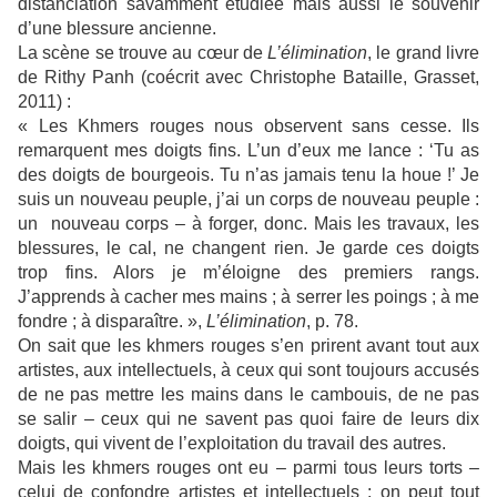
distanciation savamment étudiée mais aussi le souvenir
d’une blessure ancienne.
La scène se trouve au cœur de
L’élimination
, le grand livre
de Rithy Panh (coécrit avec Christophe Bataille, Grasset,
2011) :
« Les Khmers rouges nous observent sans cesse. Ils
remarquent mes doigts fins. L’un d’eux me lance : ‘Tu as
des doigts de bourgeois. Tu n’as jamais tenu la houe !’ Je
suis un nouveau peuple, j’ai un corps de nouveau peuple :
un nouveau corps – à forger, donc. Mais les travaux, les
blessures, le cal, ne changent rien. Je garde ces doigts
trop fins. Alors je m’éloigne des premiers rangs.
J’apprends à cacher mes mains ; à serrer les poings ; à me
fondre ; à disparaître. »,
L’élimination
, p. 78.
On sait que les khmers rouges s’en prirent avant tout aux
artistes, aux intellectuels, à ceux qui sont toujours accusés
de ne pas mettre les mains dans le cambouis, de ne pas
se salir – ceux qui ne savent pas quoi faire de leurs dix
doigts, qui vivent de l’exploitation du travail des autres.
Mais les khmers rouges ont eu – parmi tous leurs torts –
celui de confondre artistes et intellectuels : on peut tout