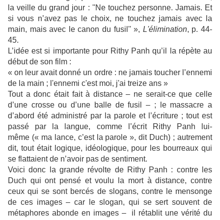
la veille du grand jour : ''Ne touchez personne. Jamais. Et
si vous n’avez pas le choix, ne touchez jamais avec la
main, mais avec le canon du fusil'' »,
L'élimination
, p. 44-
45.
L’idée est si importante pour Rithy Panh qu’il la répète au
début de son film :
« on leur avait donné un ordre : ne jamais toucher l’ennemi
de la main ; l'ennemi c'est moi, j'ai treize ans »
Tout a donc était fait à distance – ne serait-ce que celle
d’une crosse ou d’une balle de fusil – ; le massacre a
d’abord été administré par la parole et l’écriture ; tout est
passé par la langue, comme l’écrit Rithy Panh lui-
même (« ma lance, c’est la parole », dit Duch) ; autrement
dit, tout était logique, idéologique, pour les bourreaux qui
se flattaient de n’avoir pas de sentiment.
Voici donc la grande révolte de Rithy Panh : contre les
Duch qui ont pensé et voulu la mort à distance, contre
ceux qui se sont bercés de slogans, contre le mensonge
de ces images – car le slogan, qui se sert souvent de
métaphores abonde en images – il rétablit une vérité du