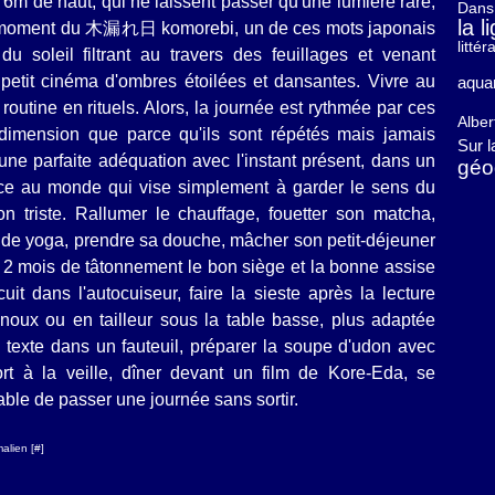
de 6m de haut, qui ne laissent passer qu'une lumière rare,
Dans 
la 
le moment du 木漏れ日 komorebi, un de ces mots japonais
litté
du soleil filtrant au travers des feuillages et venant
 petit cinéma d'ombres étoilées et dansantes. Vivre au
aquar
routine en rituels. Alors, la journée est rythmée par ces
Albe
 dimension que parce qu'ils sont répétés mais jamais
Sur 
ne parfaite adéquation avec l'instant présent, dans un
géo
ce au monde qui vise simplement à garder le sens du
n triste. Rallumer le chauffage, fouetter son matcha,
 de yoga, prendre sa douche, mâcher son petit-déjeuner
ès 2 mois de tâtonnement le bon siège et la bonne assise
uit dans l'autocuiseur, faire la sieste après la lecture
enoux ou en tailleur sous la table basse, plus adaptée
 texte dans un fauteuil, préparer la soupe d'udon avec
t à la veille, dîner devant un film de Kore-Eda, se
pable de passer une journée sans sortir.
alien [
#
]