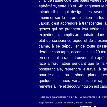
villa, de l'autre côté des baies vitrées 
éphémère, entre 13 et 14h et guetter 
intraduisibles qui désigne les rayons 
imprimer sur la paroi de béton nu leur
Japon, c'est apprendre à transcender la 
gestes qui ne prennent leur véritable
expédiés, accomplis au contraire dans u
état de conscience aiguë et de présen
calme, à se dépouiller de toute passio
dérouler son tapis, accomplir ses 20 mn
en écoutant la radio, trouver enfin apr
face à l'ordinateur pendant que le riz c
postprandiale, reprendre le travail à g
pour le dessin ou le shodo, pianoter ce
quelques menues variations par rappor
remettre à lire et découvrir qu'on est ca
Posté par emmanuelruben à 17:28 -
Commentaires [
…
]
- Perm
Tags:
rythme
,
Japon
,
komorebi
,
rituels
,
routine