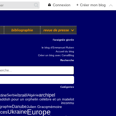
Connexion
+
Créer mon blog
bibliographie
revue de presse
l'araignée givrée
le blog d'Emmanuel Ruben
Accueil du blog
Créer un blog avec CanalBlog
Recherche
Catégories
archipel
tine
Israël
Serbie
Algérie
addish pour un orphelin célèbre et un matelot
inconnu
Danube
Julien Gracq
mémoire
graphie
Europe
Ukraine
rces