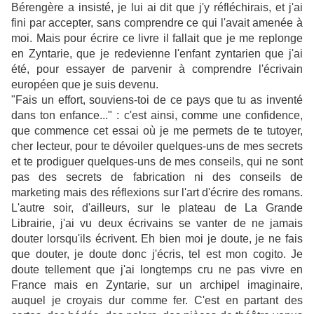
Bérengère a insisté, je lui ai dit que j'y réfléchirais, et j'ai
fini par accepter, sans comprendre ce qui l'avait amenée à
moi. Mais pour écrire ce livre il fallait que je me replonge
en Zyntarie, que je redevienne l'enfant
zyntarien
que j'ai
été, pour essayer de parvenir à comprendre l'écrivain
européen que je suis devenu.
"Fais un effort, souviens-toi de ce pays que tu as inventé
dans ton enfance..." : c'est ainsi, comme une confidence,
que commence cet essai où je me permets de te tutoyer,
cher lecteur, pour te dévoiler quelques-uns de mes secrets
et te prodiguer quelques-uns de mes conseils, qui ne sont
pas des secrets de fabrication ni des conseils de
marketing mais des réflexions sur l'art d'écrire des romans.
L'autre soir, d'ailleurs, sur le plateau de La Grande
Librairie, j'ai vu deux écrivains se vanter de ne jamais
douter lorsqu'ils écrivent. Eh bien moi je doute, je ne fais
que douter, je doute donc j'écris, tel est mon cogito. Je
doute tellement que j'ai longtemps cru ne pas vivre en
France mais en Zyntarie, sur un archipel imaginaire,
auquel je croyais dur comme fer. C'est en partant des