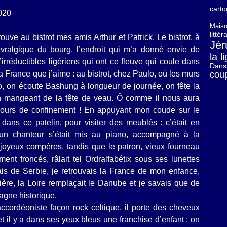
carto
020
Maiso
litté
uve au bistrot mes amis Arthur et Patrick. Le bistrot, à
Jér
évralgique du bourg, l’endroit qui m’a donné envie de
la 
’irréductibles ligériens qui ont ce fleuve qui coule dans
Dans 
a France que j’aime : au bistrot, chez Paulo, où les murs
cou
, on écoute Bashung à longueur de journée, on fête la
en mangeant de la tête de veau. Ô comme il nous aura
 jours de confinement ! En appuyant mon coude sur le
é dans ce patelin, pour visiter des meublés : c’était en
 un chanteur s’était mis au piano, accompagné à la
 joyeux compères, tandis que le patron, vieux fourneau
ment froncés, râlait tel Ordralfabétix sous ses lunettes
vais de Serbie, je retrouvais la France de mon enfance,
tière, la Loire remplaçait le Danube et je savais que de
tagne historique.
accordéoniste façon rock celtique, il porte des cheveux
t il y a dans ses yeux bleus une franchise d’enfant ; on