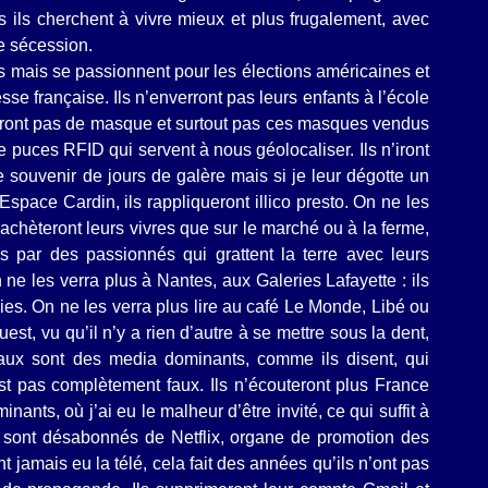
rs ils cherchent à vivre mieux et plus frugalement, avec
re sécession.
ais mais se passionnent pour les élections américaines et
se française. Ils n’enverront pas leurs enfants à l’école
orteront pas de masque et surtout pas ces masques vendus
e puces RFID qui servent à nous géolocaliser. Ils n’iront
le souvenir de jours de galère mais si je leur dégotte un
Espace Cardin, ils rappliqueront illico presto. On ne les
’achèteront leurs vivres que sur le marché ou à la ferme,
és par des passionnés qui grattent la terre avec leurs
ne les verra plus à Nantes, aux Galeries Lafayette : ils
ries. On ne les verra plus lire au café Le Monde, Libé ou
est, vu qu’il n’y a rien d’autre à se mettre sous la dent,
aux sont des media dominants, comme ils disent, qui
t pas complètement faux. Ils n’écouteront plus France
nants, où j’ai eu le malheur d’être invité, ce qui suffit à
e sont désabonnés de Netflix, organe de promotion des
t jamais eu la télé, cela fait des années qu’ils n’ont pas