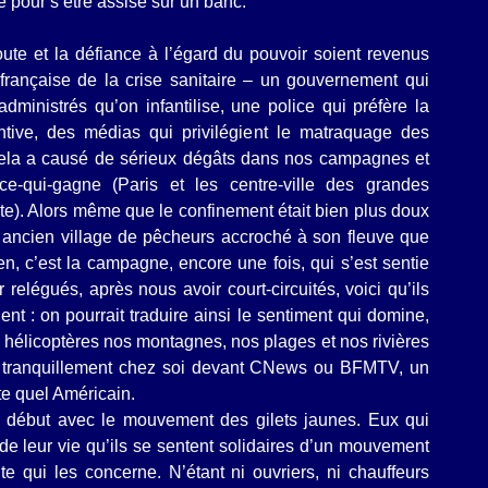
e pour s’être assise sur un banc.
te et la défiance à l’égard du pouvoir soient revenus
rançaise de la crise sanitaire – un gouvernement qui
dministrés qu’on infantilise, une police qui préfère la
tive, des médias qui privilégient le matraquage des
 cela a causé de sérieux dégâts dans nos campagnes et
ce-qui-gagne (Paris et les centre-ville des grandes
ste). Alors même que le confinement était bien plus doux
t ancien village de pêcheurs accroché à son fleuve que
n, c’est la campagne, encore une fois, qui s’est sentie
 relégués, après nous avoir court-circuités, voici qu’ils
lent : on pourrait traduire ainsi le sentiment qui domine,
n hélicoptères nos montagnes, nos plages et nos rivières
e tranquillement chez soi devant CNews ou BFMTV, un
e quel Américain.
le début avec le mouvement des gilets jaunes. Eux qui
s de leur vie qu’ils se sentent solidaires d’un mouvement
lte qui les concerne. N’étant ni ouvriers, ni chauffeurs