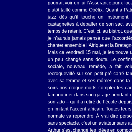
pourrait voir en lui l’Assurancetourix loc
plutôt taillé comme Obélix. Quant à Patri
jazz dès qu’il touche un instrument
castagnettes à déballer de son sac, ave
temps de retenir. C’est ici, au bistrot, q
je n’aurais jamais pensé que l’accordéon
chanter ensemble l’Afrique et la Bretagn
Mais ce vendredi 15 mai, je les trouve
un peu changé sans doute. Le confinem
sociale, nouveau remède, a fait vole
recroquevillé sur son petit pré carré fam
avec sa femme et ses mômes dans la 
soirs nos croque-morts compter les cada
tambouriner dans son garage pendant q
son ado – qu’il a retiré de l’école depui
en imitant l’accent africain. Toutes leu
normale va reprendre. À vrai dire personn
sans spectacle, c’est un aviateur sans a
Arthur s’est changé les idées en compo