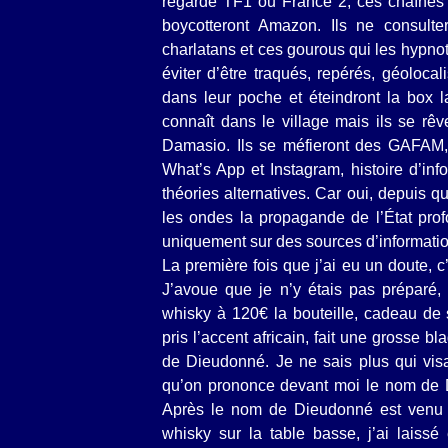
regardé TF1 ou France 2, ces chaînes 
boycotteront Amazon. Ils ne consulte
charlatans et ces gourous qui les hypnoti
éviter d’être traqués, repérés, géoloca
dans leur poche et éteindront la box la
connaît dans le village mais ils se rêv
Damasio. Ils se méfieront des GAFAM,
What’s App et Instagram, histoire d’inf
théories alternatives. Car oui, depuis q
les ondes la propagande de l’État prof
uniquement sur des sources d’informati
La première fois que j’ai eu un doute, 
J’avoue que je n’y étais pas préparé, c
whisky à 120€ la bouteille, cadeau de s
pris l’accent africain, fait une grosse 
de Dieudonné. Je ne sais plus qui visait
qu’on prononce devant moi le nom de Di
Après le nom de Dieudonné est venu ce
whisky sur la table basse, j’ai laissé