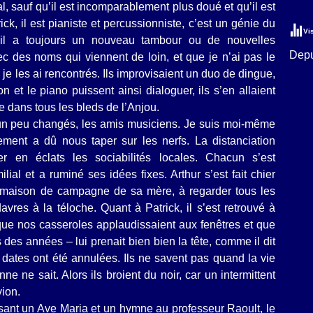
al, sauf qu’il est incomparablement plus doué et qu’il est
ck, il est pianiste et percussionniste, c’est un génie du
Vi
, il a toujours un nouveau tambour ou de nouvelles
Depu
c des noms qui viennent de loin, et que je n’ai pas le
ue je les ai rencontrés. Ils improvisaient un duo de dingue,
 et le piano puissent ainsi dialoguer, ils s’en allaient
e dans tous les bleds de l’Anjou.
 un peu changés, les amis musiciens. Je suis moi-même
ent a dû nous taper sur les nerfs. La distanciation
r en éclats les sociabilités locales. Chacun s’est
ilial et a ruminé ses idées fixes. Arthur s’est fait chier
maison de campagne de sa mère, à regarder tous les
vres à la téloche. Quant à Patrick, il s’est retrouvé à
ue nos casseroles applaudissaient aux fenêtres et que
s des années – lui prenait bien bien la tête, comme il dit
rs dates ont été annulées. Ils ne savent pas quand la vie
e ne sait. Alors ils broient du noir, car un intermittent
vion.
sant un Ave Maria et un hymne au professeur Raoult, le