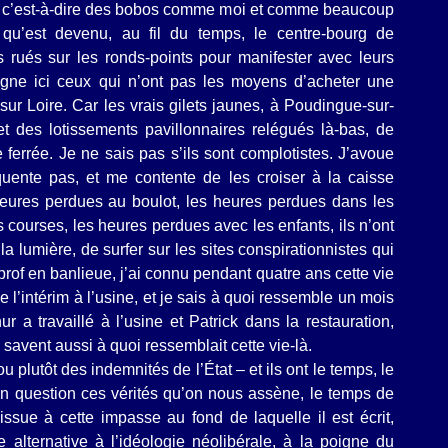
le, c’est-à-dire des bobos comme moi et comme beaucoup
s qu’est devenu, au fil du temps, le centre-bourg de
s rués sur les ronds-points pour manifester avec leurs
gne ici ceux qui n’ont pas les moyens d’acheter une
r Loire. Car les vrais gilets jaunes, à Poudingue-sur-
t des lotissements pavillonnaires relégués là-bas, de
e ferrée. Je ne sais pas s’ils sont complotistes. J’avoue
quente pas, et me contente de les croiser à la caisse
heures perdues au boulot, les heures perdues dans les
 courses, les heures perdues avec les enfants, ils n’ont
la lumière, de surfer sur les sites conspirationnistes qui
rof en banlieue, j’ai connu pendant quatre ans cette vie
e l’intérim à l’usine, et je sais à quoi ressemble un mois
hur a travaillé à l’usine et Patrick dans la restauration,
 savent aussi à quoi ressemblait cette vie-là.
ou plutôt des indemnités de l’État – et ils ont le temps, le
en question ces vérités qu’on nous assène, le temps de
issue à cette impasse au fond de laquelle il est écrit,
e alternative à l’idéologie néolibérale, à la poigne du