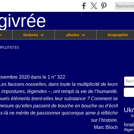
lectures
photos
biographie
MPLOTISTES
 novembre 2020 dans le 1 n° 322
Les fausses nouvelles, dans toute la multiplicité de leurs
 impostures, légendes –, ont rempli la vie de l’humanité.
uels éléments tirent-elles leur substance ? Comment se
mesure qu’elles passent de bouche en bouche ou d’écrit
Ukr
les-là ne mérite de passionner quiconque aime à réfléchir
k
sur l’histoire.
Israë
Marc Bloch
Algér