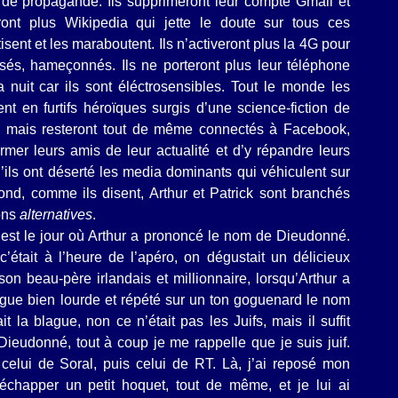
de propagande. Ils supprimeront leur compte Gmail et
ront plus Wikipedia qui jette le doute sur tous ces
sent et les maraboutent. Ils n’activeront plus la 4G pour
lisés, hameçonnés. Ils ne porteront plus leur téléphone
 nuit car ils sont éléctrosensibles. Tout le monde les
ent en furtifs héroïques surgis d’une science-fiction de
 mais resteront tout de même connectés à Facebook,
ormer leurs amis de leur actualité et d’y répandre leurs
u’ils ont déserté les media dominants qui véhiculent sur
ond, comme ils disent, Arthur et Patrick sont branchés
ons
alternatives
.
c’est le jour où Arthur a prononcé le nom de Dieudonné.
’était à l’heure de l’apéro, on dégustait un délicieux
on beau-père irlandais et millionnaire, lorsqu’Arthur a
blague bien lourde et répété sur un ton goguenard le nom
 la blague, non ce n’était pas les Juifs, mais il suffit
eudonné, tout à coup je me rappelle que je suis juif.
lui de Soral, puis celui de RT. Là, j’ai reposé mon
 échapper un petit hoquet, tout de même, et je lui ai