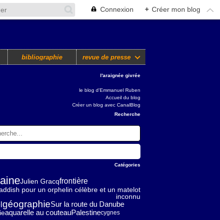
Connexion
+
Créer mon blog
bibliographie
revue de presse
l'araignée givrée
le blog d'Emmanuel Ruben
Accueil du blog
Créer un blog avec CanalBlog
Recherche
Catégories
aine
frontière
Julien Gracq
addish pour un orphelin célèbre et un matelot
inconnu
géographie
l
Sur la route du Danube
aquarelle au couteau
Palestine
ie
cygnes