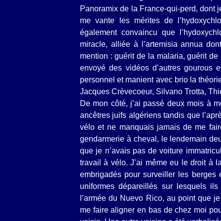
Panoramix de la France-qui-perd, dont je
me vante les mérites de l’hydoxychlor
également convaincu que l’hydoxychlo
miracle, alliée à l’artemisia annua do
mention : guérit de la malaria, guérit de
envoyé des vidéos d’autres gourous et
personnel et manient avec brio la théor
Jacques Crèvecoeur, Silvano Trotta, Thi
De mon côté, j’ai passé deux mois à me
ancêtres juifs algériens tandis que l’apr
vélo et ne manquais jamais de me faire 
gendarmerie à cheval, le lendemain deux
que je n’avais pas de voiture immatric
travail à vélo. J’ai même eu le droit à 
embrigadés pour surveiller les berges e
uniformes dépareillés sur lesquels il
l’armée du Nuevo Rico, au point que je 
me faire aligner en bas de chez moi pou