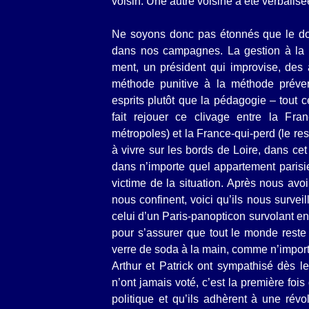
voisin. Une autre voisine a été verbalisé
Ne soyons donc pas étonnés que le dou
dans nos campagnes. La gestion à la f
ment, un président qui improvise, des a
méthode punitive à la méthode préven
esprits plutôt que la pédagogie – tout
fait rejouer ce clivage entre la Fran
métropoles) et la France-qui-perd (le re
à vivre sur les bords de Loire, dans ce
dans n’importe quel appartement parisie
victime de la situation. Après nous avoir
nous confinent, voici qu’ils nous surveil
celui d’un Paris-panopticon survolant e
pour s’assurer que tout le monde rest
verre de soda à la main, comme n’import
Arthur et Patrick ont sympathisé dès 
n’ont jamais voté, c’est la première foi
politique et qu’ils adhèrent à une révo