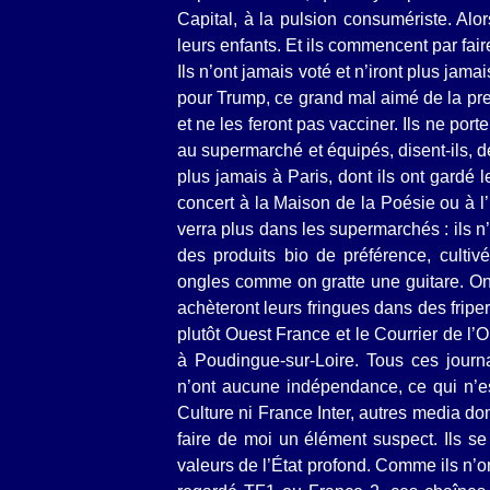
Capital, à la pulsion consumériste. Alo
leurs enfants. Et ils commencent par fai
Ils n’ont jamais voté et n’iront plus jam
pour Trump, ce grand mal aimé de la pres
et ne les feront pas vacciner. Ils ne p
au supermarché et équipés, disent-ils, d
plus jamais à Paris, dont ils ont gardé 
concert à la Maison de la Poésie ou à l’
verra plus dans les supermarchés : ils n
des produits bio de préférence, cultiv
ongles comme on gratte une guitare. On 
achèteront leurs fringues dans des fripe
plutôt Ouest France et le Courrier de l’Ou
à Poudingue-sur-Loire. Tous ces journ
n’ont aucune indépendance, ce qui n’es
Culture ni France Inter, autres media domi
faire de moi un élément suspect. Ils s
valeurs de l’État profond. Comme ils n’on