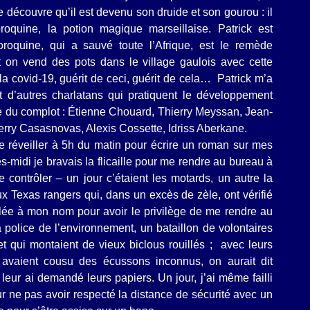
 découvre qu’il est devenu son druide et son gourou : il
oquine, la potion magique marseillaise. Patrick est
roquine, qui a sauvé toute l’Afrique, est le remède
nt on vend des pots dans le village gaulois avec cette
 la covid-19, guérit de ceci, guérit de cela… Patrick m’a
 d’autres charlatans qui pratiquent le développement
ie du complot : Étienne Chouard, Thierry Meyssan, Jean-
erry Casasnovas, Alexis Cossette, Idriss Aberkane.
 réveiller à 5h du matin pour écrire un roman sur mes
ès-midi je bravais la flicaille pour me rendre au bureau à
contrôler – un jour c’étaient les motards, un autre la
 Texas rangers qui, dans un excès de zèle, ont vérifié
ulée à mon nom pour avoir le privilège de me rendre au
la police de l’environnement, un bataillon de volontaires
t qui montaient de vieux biclous rouillés ; avec leurs
s avaient cousu des écussons inconnus, on aurait dit
leur ai demandé leurs papiers. Un jour, j’ai même failli
r ne pas avoir respecté la distance de sécurité avec un