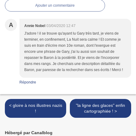
Ajouter un commentaire
A
Annie Nobel
03/04/2020 12:47
J'adore ! il se trouve qu'ayant lu Gary très tard, je viens de
terminer, en confinement, La Nuit sera calme ! Et comme je
suis en train d'écrire mon 10e roman, dont l'exergue est
encore une phrase de Gary, j'ai lu aussi son souhait de
repasser le Baron à la postérité. Et je viens de l'incorporer
dans mes rangs. Je cherchais une description détaillée du
Baron, par paresse de la rechercher dans ses écrits ! Merci !
Répondre
< gloire à nos illustres nazis
"la ligne des glaces" enfin
!
cartographiée ! >
Hébergé par Canalblog