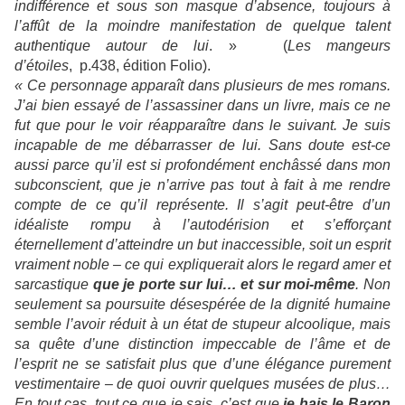
indifférence et sous son masque d’absence, toujours à
l’affût de la moindre manifestation de quelque talent
authentique autour de lui
. » (
Les mangeurs
d’étoiles
, p.438, édition Folio).
« Ce personnage apparaît dans plusieurs de mes romans.
J’ai bien essayé de l’assassiner dans un livre, mais ce ne
fut que pour le voir réapparaître dans le suivant. Je suis
incapable de me débarrasser de lui. Sans doute est-ce
aussi parce qu’il est si profondément enchâssé dans mon
subconscient, que je n’arrive pas tout à fait à me rendre
compte de ce qu’il représente. Il s’agit peut-être d’un
idéaliste rompu à l’autodérision et s’efforçant
éternellement d’atteindre un but inaccessible, soit un esprit
vraiment noble – ce qui expliquerait alors le regard amer et
sarcastique
que je porte sur lui… et sur moi-même
. Non
seulement sa poursuite désespérée de la dignité humaine
semble l’avoir réduit à un état de stupeur alcoolique, mais
sa quête d’une distinction impeccable de l’âme et de
l’esprit ne se satisfait plus que d’une élégance purement
vestimentaire – de quoi ouvrir quelques musées de plus…
En tout cas, tout ce que je sais, c’est que
je hais le Baron