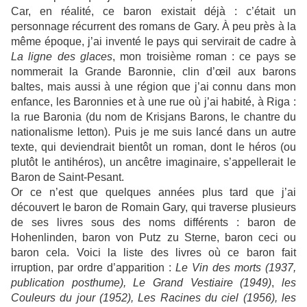
Car, en réalité, ce baron existait déjà : c’était un
personnage récurrent des romans de Gary. À peu près à la
même époque, j’ai inventé le pays qui servirait de cadre à
La ligne des glaces
, mon troisième roman : ce pays se
nommerait la Grande Baronnie, clin d’œil aux barons
baltes, mais aussi à une région que j’ai connu dans mon
enfance, les Baronnies et à une rue où j’ai habité, à Riga :
la rue Baronia (du nom de Krisjans Barons, le chantre du
nationalisme letton). Puis je me suis lancé dans un autre
texte, qui deviendrait bientôt un roman, dont le héros (ou
plutôt le antihéros), un ancêtre imaginaire, s’appellerait le
Baron de Saint-Pesant.
Or ce n’est que quelques années plus tard que j’ai
découvert le baron de Romain Gary, qui traverse plusieurs
de ses livres sous des noms différents : baron de
Hohenlinden, baron von Putz zu Sterne, baron ceci ou
baron cela. Voici la liste des livres où ce baron fait
irruption, par ordre d’apparition :
Le Vin des morts (1937,
publication posthume),
Le Grand Vestiaire (1949)
,
les
Couleurs du jour (1952), Les Racines du ciel (1956), les