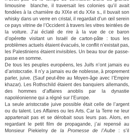
limousine blanche, il traversait les colonies qu’il avait
fondées à la charnière du XIXe et du XXe s., il buvait son
whisky dans un verre en cristal, il regardait d’un œil serein
ce pays vitrine de l’Occident à travers les vitres teintées de
la voiture. J’ai éclaté de rire à la vue de ce baron
d’opérette visitant un Israël de carton-pâte : tous les
problèmes actuels étaient évacués, le conflit n’existait pas,
les Palestiniens étaient invisibles. Un beau tour de passe-
passe en somme.
De tous les peuples européens, les Juifs n’ont jamais eu
d’aristocratie. Il n’y a jamais eu de noblesse, à proprement
parler, juive. (Sauf peut-être au Moyen-âge avec l’Empire
khazar). Les Rothschild étaient des banquiers allemands,
des hommes d’affaires anoblis par la dynastie
napoléonienne qui a régné sur l’Europe.
La seule aristocratie juive possible était celle de l’argent
ou du talent. Les Affaires ou les Arts. Car la Terre ne leur
appartenait pas et se dérobait sous leurs pas. Alors, en
regardant le petit film de propagande, j’ai repensé au
Monsieur Piekielny de
la Promesse de l’Aube
: s’il