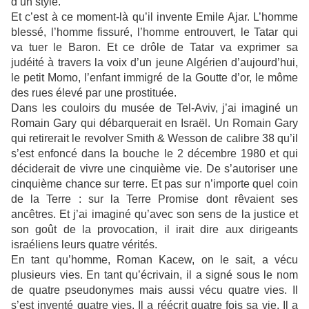
d’un style.
Et c’est à ce moment-là qu’il invente Emile Ajar. L’homme
blessé, l’homme fissuré, l’homme entrouvert, le Tatar qui
va tuer le Baron. Et ce drôle de Tatar va exprimer sa
judéité à travers la voix d’un jeune Algérien d’aujourd’hui,
le petit Momo, l’enfant immigré de la Goutte d’or, le môme
des rues élevé par une prostituée.
Dans les couloirs du musée de Tel-Aviv, j’ai imaginé un
Romain Gary qui débarquerait en Israël. Un Romain Gary
qui retirerait le revolver Smith & Wesson de calibre 38 qu’il
s’est enfoncé dans la bouche le 2 décembre 1980 et qui
déciderait de vivre une cinquième vie. De s’autoriser une
cinquième chance sur terre. Et pas sur n’importe quel coin
de la Terre : sur la Terre Promise dont rêvaient ses
ancêtres. Et j’ai imaginé qu’avec son sens de la justice et
son goût de la provocation, il irait dire aux dirigeants
israéliens leurs quatre vérités.
En tant qu’homme, Roman Kacew, on le sait, a vécu
plusieurs vies. En tant qu’écrivain, il a signé sous le nom
de quatre pseudonymes mais aussi vécu quatre vies. Il
s’est inventé quatre vies. Il a réécrit quatre fois sa vie. Il a