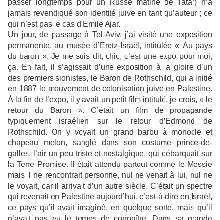
passer longtemps pour un Russe mâtiné de Tatar) n’a
jamais revendiqué son identité juive en tant qu’auteur ; ce
qui n’est pas le cas d’Emile Ajar.
Un jour, de passage à Tel-Aviv, j’ai visité une exposition
permanente, au musée d’Eretz-Israël, intitulée « Au pays
du baron ». Je me suis dit, chic, c’est une expo pour moi,
ça. En fait, il s’agissait d’une exposition à la gloire d’un
des premiers sionistes, le Baron de Rothschild, qui a initié
en 1887 le mouvement de colonisation juive en Palestine.
À la fin de l’expo, il y avait un petit film intitulé, je crois, « le
retour du Baron ». C’était un film de propagande
typiquement israélien sur le retour d’Edmond de
Rothschild. On y voyait un grand barbu à monocle et
chapeau melon, sanglé dans son costume prince-de-
galles, l’air un peu triste et nostalgique, qui débarquait sur
la Terre Promise. Il était attendu partout comme le Messie
mais il ne rencontrait personne, nul ne venait à lui, nul ne
le voyait, car il arrivait d’un autre siècle. C’était un spectre
qui revenait en Palestine aujourd’hui, c’est-à-dire en Israël,
ce pays qu’il avait imaginé, en quelque sorte, mais qu’il
n’avait pas eu le temps de connaître. Dans sa grande