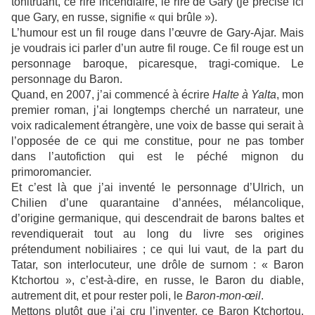
tonitruant, ce rire incendiaire, le rire de Gary (je précise ici
que Gary, en russe, signifie « qui brûle »).
L’humour est un fil rouge dans l’œuvre de Gary-Ajar. Mais
je voudrais ici parler d’un autre fil rouge. Ce fil rouge est un
personnage baroque, picaresque, tragi-comique. Le
personnage du Baron.
Quand, en 2007, j’ai commencé à écrire
Halte à Yalta
, mon
premier roman, j’ai longtemps cherché un narrateur, une
voix radicalement étrangère, une voix de basse qui serait à
l’opposée de ce qui me constitue, pour ne pas tomber
dans l’autofiction qui est le péché mignon du
primoromancier.
Et c’est là que j’ai inventé le personnage d’Ulrich, un
Chilien d’une quarantaine d’années, mélancolique,
d’origine germanique, qui descendrait de barons baltes et
revendiquerait tout au long du livre ses origines
prétendument nobiliaires ; ce qui lui vaut, de la part du
Tatar, son interlocuteur, une drôle de surnom : « Baron
Ktchortou », c’est-à-dire, en russe, le Baron du diable,
autrement dit, et pour rester poli, le
Baron-mon-œil
.
Mettons plutôt que j’ai cru l’inventer, ce Baron Ktchortou.