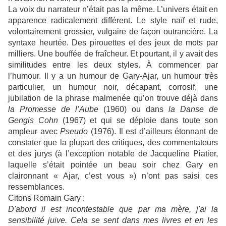
La voix du narrateur n’était pas la même. L’univers était en
apparence radicalement différent. Le style naïf et rude,
volontairement grossier, vulgaire de façon outrancière. La
syntaxe heurtée. Des pirouettes et des jeux de mots par
milliers. Une bouffée de fraîcheur. Et pourtant, il y avait des
similitudes entre les deux styles. À commencer par
l’humour. Il y a un humour de Gary-Ajar, un humour très
particulier, un humour noir, décapant, corrosif, une
jubilation de la phrase malmenée qu’on trouve déjà dans
la Promesse de l’Aube
(1960) ou dans
la Danse de
Gengis Cohn
(1967) et qui se déploie dans toute son
ampleur avec
Pseudo
(1976). Il est d’ailleurs étonnant de
constater que la plupart des critiques, des commentateurs
et des jurys (à l’exception notable de Jacqueline Piatier,
laquelle s’était pointée un beau soir chez Gary en
claironnant « Ajar, c’est vous ») n’ont pas saisi ces
ressemblances.
Citons Romain Gary :
D'abord il est incontestable que par ma mère, j'ai la
sensibilité juive. Cela se sent dans mes livres et en les