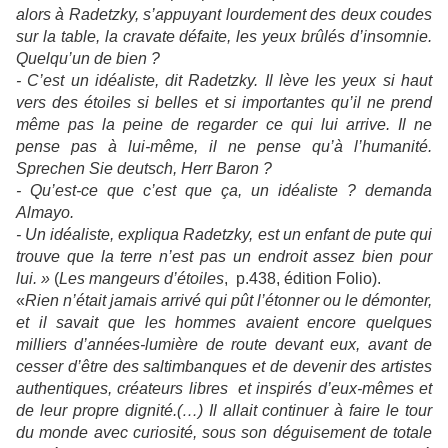
alors à Radetzky, s’appuyant lourdement des deux coudes
sur la table, la cravate défaite, les yeux brûlés d’insomnie.
Quelqu’un de bien ?
- C’est un idéaliste, dit Radetzky. Il lève les yeux si haut
vers des étoiles si belles et si importantes qu’il ne prend
même pas la peine de regarder ce qui lui arrive. Il ne
pense pas à lui-même, il ne pense qu’à l’humanité.
Sprechen Sie deutsch, Herr Baron ?
- Qu’est-ce que c’est que ça, un idéaliste ? demanda
Almayo.
- Un idéaliste, expliqua Radetzky, est un enfant de pute qui
trouve que la terre n’est pas un endroit assez bien pour
lui. »
(
Les mangeurs d’étoiles
, p.438, édition Folio).
«
Rien n’était jamais arrivé qui pût l’étonner ou le démonter,
et il savait que les hommes avaient encore quelques
milliers d’années-lumière de route devant eux, avant de
cesser d’être des saltimbanques et de devenir des artistes
authentiques, créateurs libres et inspirés d’eux-mêmes et
de leur propre dignité.(…) Il allait continuer à faire le tour
du monde avec curiosité, sous son déguisement de totale