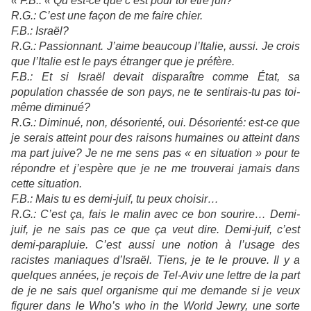
«
F.B.: « Qu’est-ce que c’est pour toi être juif?
R.G.: C’est une façon de me faire chier.
F.B.: Israël?
R.G.: Passionnant. J’aime beaucoup l’Italie, aussi. Je crois
que l’Italie est le pays étranger que je préfère.
F.B.: Et si Israël devait disparaître comme État, sa
population chassée de son pays, ne te sentirais-tu pas toi-
même diminué?
R.G.: Diminué, non, désorienté, oui. Désorienté: est-ce que
je serais atteint pour des raisons humaines ou atteint dans
ma part juive? Je ne me sens pas « en situation » pour te
répondre et j’espère que je ne me trouverai jamais dans
cette situation.
F.B.: Mais tu es demi-juif, tu peux choisir…
R.G.: C’est ça, fais le malin avec ce bon sourire… Demi-
juif, je ne sais pas ce que ça veut dire. Demi-juif, c’est
demi-parapluie. C’est aussi une notion à l’usage des
racistes maniaques d’Israël. Tiens, je te le prouve. Il y a
quelques années, je reçois de Tel-Aviv une lettre de la part
de je ne sais quel organisme qui me demande si je veux
figurer dans le Who’s who in the World Jewry, une sorte