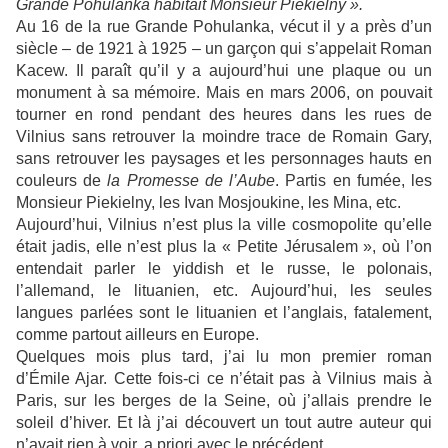
Grande Pohulanka habitait Monsieur Piekielny ».
Au 16 de la rue Grande Pohulanka, vécut il y a près d’un
siècle – de 1921 à 1925 – un garçon qui s’appelait Roman
Kacew. Il paraît qu’il y a aujourd’hui une plaque ou un
monument à sa mémoire. Mais en mars 2006, on pouvait
tourner en rond pendant des heures dans les rues de
Vilnius sans retrouver la moindre trace de Romain Gary,
sans retrouver les paysages et les personnages hauts en
couleurs de
la Promesse de l’Aube
. Partis en fumée, les
Monsieur Piekielny, les Ivan Mosjoukine, les Mina, etc.
Aujourd’hui, Vilnius n’est plus la ville cosmopolite qu’elle
était jadis, elle n’est plus la « Petite Jérusalem », où l’on
entendait parler le yiddish et le russe, le polonais,
l’allemand, le lituanien, etc. Aujourd’hui, les seules
langues parlées sont le lituanien et l’anglais, fatalement,
comme partout ailleurs en Europe.
Quelques mois plus tard, j’ai lu mon premier roman
d’Émile Ajar. Cette fois-ci ce n’était pas à Vilnius mais à
Paris, sur les berges de la Seine, où j’allais prendre le
soleil d’hiver. Et là j’ai découvert un tout autre auteur qui
n’avait rien à voir, a priori avec le précédent.