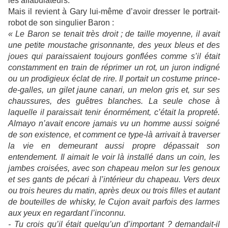
les affabulateurs.
Mais il revient à Gary lui-même d’avoir dresser le portrait-
robot de son singulier Baron :
« Le Baron se tenait très droit ; de taille moyenne, il avait
une petite moustache grisonnante, des yeux bleus et des
joues qui paraissaient toujours gonflées comme s’il était
constamment en train de réprimer un rot, un juron indigné
ou un prodigieux éclat de rire. Il portait un costume prince-
de-galles, un gilet jaune canari, un melon gris et, sur ses
chaussures, des guêtres blanches. La seule chose à
laquelle il paraissait tenir énormément, c’était la propreté.
Almayo n’avait encore jamais vu un homme aussi soigné
de son existence, et comment ce type-là arrivait à traverser
la vie en demeurant aussi propre dépassait son
entendement. Il aimait le voir là installé dans un coin, les
jambes croisées, avec son chapeau melon sur les genoux
et ses gants de pécari à l’intérieur du chapeau. Vers deux
ou trois heures du matin, après deux ou trois filles et autant
de bouteilles de whisky, le Cujon avait parfois des larmes
aux yeux en regardant l’inconnu.
- Tu crois qu’il était quelqu’un d’important ? demandait-il