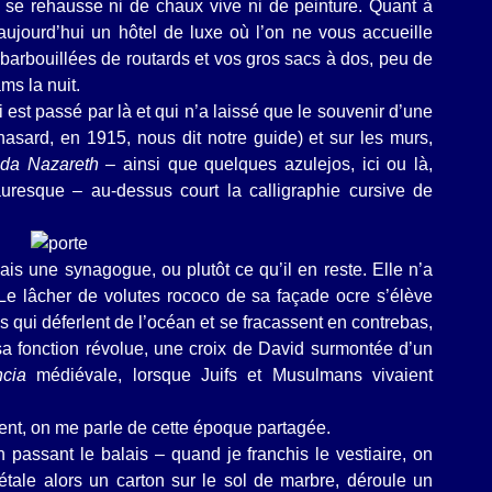
e se rehausse ni de chaux vive ni de peinture. Quant à
t aujourd’hui un hôtel de luxe où l’on ne vous accueille
arbouillées de routards et vos gros sacs à dos, peu de
ms la nuit.
 est passé par là et qui n’a laissé que le souvenir d’une
asard, en 1915, nous dit notre guide) et sur les murs,
da Nazareth –
ainsi que quelques azulejos, ici ou là,
auresque – au-dessus court la calligraphie cursive de
ais une synagogue, ou plutôt ce qu’il en reste. Elle n’a
 Le lâcher de volutes rococo de sa façade ocre s’élève
 qui déferlent de l’océan et se fracassent en contrebas,
sa fonction révolue, une croix de David surmontée d’un
encia
médiévale, lorsque Juifs et Musulmans vivaient
ent, on me parle de cette époque partagée.
passant le balais – quand je franchis le vestiaire, on
 étale alors un carton sur le sol de marbre, déroule un