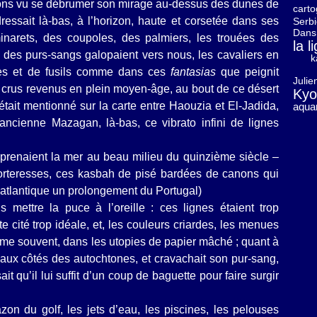
vons vu se débrumer son mirage au-dessus des dunes de
carto
 dressait là-bas, à l’horizon, haute et corsetée dans ses
Serb
Dans 
narets, des coupoles, des palmiers, les trouées des
la 
 des purs-sangs galopaient vers nous, les cavaliers en
k
res et de fusils comme dans ces
fantasias
que peignit
Julie
 crus revenus en plein moyen-âge, au bout de ce désert
Kyo
était mentionné sur la carte entre Haouzia et El-Jadida,
aquar
’ancienne Mazagan, là-bas, ce vibrato infini de lignes
i prenaient la mer au beau milieu du quinzième siècle –
es forteresses, ces kasbah de pisé bardées de canons qui
oc atlantique un prolongement du Portugal)
 mettre la puce à l’oreille : ces lignes étaient trop
e cité trop idéale, et, les couleurs criardes, les menues
me souvent, dans les utopies de papier mâché ; quant à
t aux côtés des autochtones, et cravachait son pur-sang,
it qu’il lui suffit d’un coup de baguette pour faire surgir
on du golf, les jets d’eau, les piscines, les pelouses