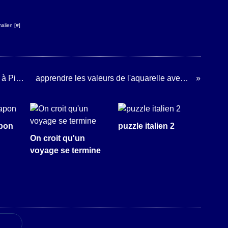
alien [
#
]
non, on ne va pas se marrer - réponse à Pierre Jourde
apprendre les valeurs de l'aquarelle avec Ara Güler
pon
puzzle italien 2
On croit qu'un
voyage se termine