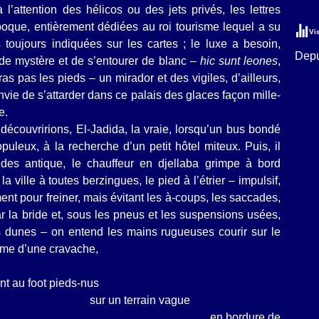
l’attention des hélicos ou des jets privés, les lettres
oque, entièrement dédiées au roi tourisme lequel a su
Vi
as toujours indiquées sur les cartes ; le luxe a besoin,
Depu
 de mystère et de s’entourer de blanc –
hic sunt leones
,
as pas les pieds – un mirador et des vigiles, d’ailleurs,
nvie de s’attarder dans ce palais des glaces façon mille-
e.
écouvririons, El-Jadida, la vraie, lorsqu’un bus bondé
leux, à la recherche d’un petit hôtel miteux. Puis, il
cedes antique, le chauffeur en djellaba grimpe à bord
ille à toutes berzingues, le pied à l’étrier – impulsif,
ment pour freiner, mais évitant les à-coups, les saccades,
par la bride et, sous les pneus et les suspensions usées,
 dunes – on entend les mains rugueuses courir sur le
omme d’une cravache,
oot pieds-nus
rain vague
rdure de