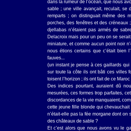
dans la rumeur de l’océan, que nous a
sable ; une ville avançait, reculait, se
remparts ; on distinguait même des mi
porches, des fenêtres et des créneaux ;
djellabas n’étaient pas armés de sab
Delacroix mais pour un peu on se serait
miniature, et comme aucun point noir n’
nous étions certains que c’était bien l
fauves...
(un instant je pense à ces gaillards qu
sur toute la côte ils ont bâti ces vill
toisent l’horizon ; ils ont fait de ce Mar
Des indices pourtant, auraient dû nous
mesurées, ces formes trop parfaites, cett
discordances de la vie manquaient, com
cette jeune fille blonde qui chevauchai
n’était-elle pas la fée morgane dont on sa
des châteaux de sable ?
Et c’est alors que nous avons vu le gaz