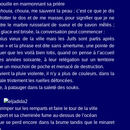
enouille en marmonnant sa prière
chouia, chouia
, me sauvent la peau : c’est ce que je dis
otter le dos et de me masser, pour signifier que je ne
ntre le marbre ruisselant de sueur et de savon mêlés ;
 glace est brisée, la conversation peut commencer :
lus vieux de la ville mais les Juifs sont partis après
ne » et la phrase est dite sans amertume, une pointe de
r que les voilà bien lotis, quand on pense à l’accueil
s années soixante, à leur relégation sur un territoire
 un mouchoir de poche et menacé de destruction.
ent la pluie violente, il n’y a plus de couleurs, dans la
vale tristement les ruelles défoncées.
e, à patauger dans la saleté des souks.
mper sur les remparts et faire le tour de la ville
 le port et sa cheminée fume au-dessus de l’océan
ue se perd encore dans la brume tandis que le minaret
e