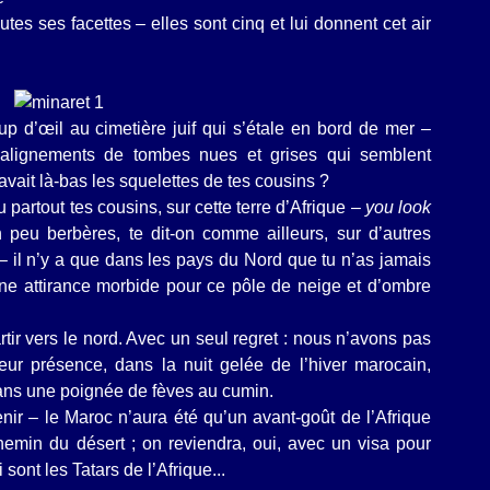
utes ses facettes – elles sont cinq et lui donnent cet air
oup d’œil au cimetière juif qui s’étale en bord de mer –
 alignements de tombes nues et grises qui semblent
 avait là-bas les squelettes de tes cousins ?
u partout tes cousins, sur cette terre d’Afrique –
you look
n peu berbères, te dit-on comme ailleurs, sur d’autres
n – il n’y a que dans les pays du Nord que tu n’as jamais
une attirance morbide pour ce pôle de neige et d’ombre
artir vers le nord. Avec un seul regret : nous n’avons pas
ur présence, dans la nuit gelée de l’hiver marocain,
 dans une poignée de fèves au cumin.
venir – le Maroc n’aura été qu’un avant-goût de l’Afrique
chemin du désert ; on reviendra, oui, avec un visa pour
 sont les Tatars de l’Afrique...