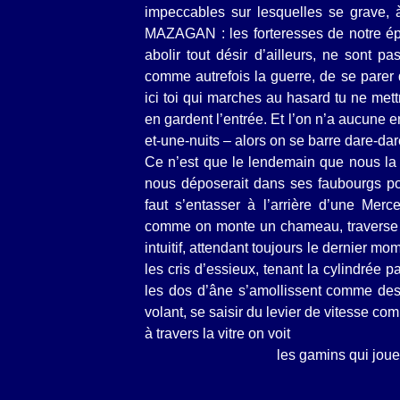
impeccables sur lesquelles se grave, à 
MAZAGAN : les forteresses de notre ép
abolir tout désir d’ailleurs, ne sont p
comme autrefois la guerre, de se parer
ici toi qui marches au hasard tu ne mettr
en gardent l’entrée. Et l’on n’a aucune e
et-une-nuits – alors on se barre dare-dar
Ce n’est que le lendemain que nous la d
nous déposerait dans ses faubourgs popu
faut s’entasser à l’arrière d’une Mer
comme on monte un chameau, traverse la v
intuitif, attendant toujours le dernier mo
les cris d’essieux, tenant la cylindrée 
les dos d’âne s’amollissent comme des
volant, se saisir du levier de vitesse c
à travers la vitre on voit
les gamins qui jouent au f
sur un ter
en bo