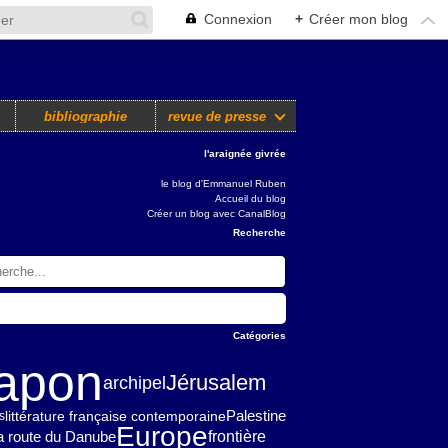
Connexion
+
Créer mon blog
bibliographie
revue de presse
l'araignée givrée
le blog d'Emmanuel Ruben
Accueil du blog
Créer un blog avec CanalBlog
Recherche
Catégories
apon
Jérusalem
archipel
Palestine
littérature française contemporaine
s
Europe
frontière
la route du Danube