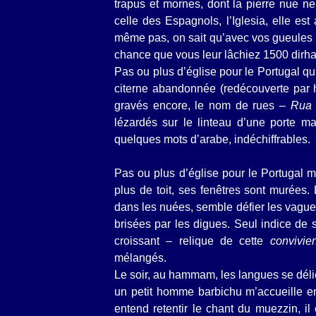
trapus et mornes, dont la pierre nue n
celle des Espagnols, l’Iglesia, elle es
même pas, on sait qu’avec vos gueules b
chance que vous leur lâchiez 1500 dirha
Pas ou plus d’église pour le Portugal qui
citerne abandonnée (redécouverte par h
gravés encore, le nom de rues –
Rua 
lézardés sur le linteau d’une porte m
quelques mots d’arabe, indéchiffrables.
Pas ou plus d’église pour le Portugal m
plus de toit, ses fenêtres sont murées.
dans les nuées, semble défier les vagues
brisées par les digues. Seul indice de 
croissant – relique de cette
convivi
mélangés.
Le soir, au hammam, les langues se déli
un petit homme barbichu m’accueille en 
entend retentir le chant du muezzin, il