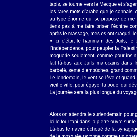
tapis, se tourne vers la Mecque et s’ag
les rares mots d’arabe que je connais,
au type énorme qui se propose de me fr
tiens pas à me faire briser l’échine co
après le massage, mes os ont craqué, le
« ici c’était le hammam des Juifs, le p
l’indépendance, pour peupler la Palesti
moquerie seulement, comme pour insinue
fait là-bas aux Juifs marocains dans le
barbelé, semé d’embûches, grand comme
Le lendemain, le vent se lève et quand vi
vieille ville, pour égayer la boue, qui dé
La journée sera la plus longue du voyag
Alors on attendra le surlendemain pour gri
Ici le four tapi dans la pierre ouvre sur
Là-bas le navire échoué de la synagog
de la mosquée rayonne comme un phar