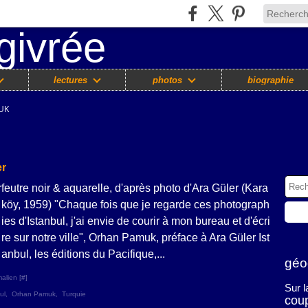
lectures
photos
biographie
UK
er
feutre noir & aquarelle, d'après photo d'Ara Güler (Kara
köy, 1959) "Chaque fois que je regarde ces photograph
ies d'Istanbul, j'ai envie de courir à mon bureau et d'écri
re sur notre ville", Orhan Pamuk, préface à Ara Güler Ist
anbul, les éditions du Pacifique,...
géo
alien [
#
]
Sur 
ul
,
Orhan Pamuk
,
Turquie
cou