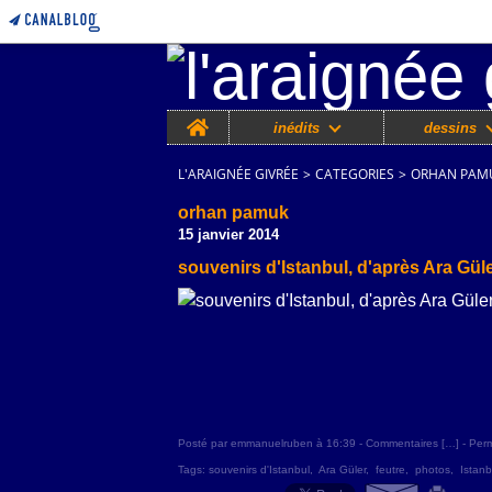
Home
inédits
dessins
L'ARAIGNÉE GIVRÉE
>
CATEGORIES
>
ORHAN PAM
orhan pamuk
15 janvier 2014
souvenirs d'Istanbul, d'après Ara Gül
Posté par emmanuelruben à 16:39 -
Commentaires [
…
]
- Perm
Tags:
souvenirs d'Istanbul
,
Ara Güler
,
feutre
,
photos
,
Istanb