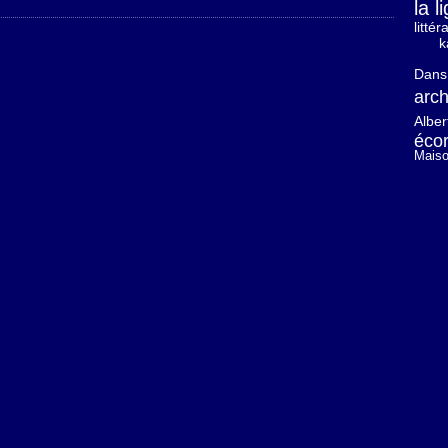
la 
litté
k
Dans 
arch
Albe
éco
Maiso