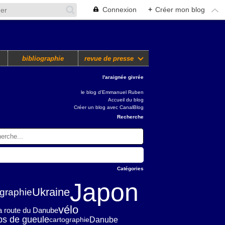
Connexion
+
Créer mon blog
bibliographie
revue de presse
l'araignée givrée
le blog d'Emmanuel Ruben
Accueil du blog
Créer un blog avec CanalBlog
Recherche
Catégories
Japon
Ukraine
graphie
vélo
la route du Danube
ps de gueule
Danube
cartographie