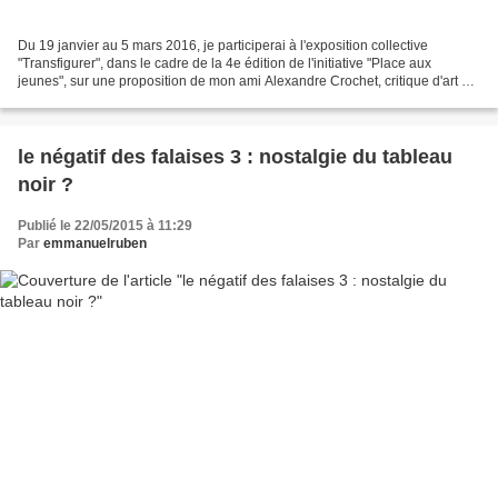
Du 19 janvier au 5 mars 2016, je participerai à l'exposition collective
"Transfigurer", dans le cadre de la 4e édition de l'initiative "Place aux
jeunes", sur une proposition de mon ami Alexandre Crochet, critique d'art et
journaliste, à la Galerie Guillaume,...
le négatif des falaises 3 : nostalgie du tableau
noir ?
Publié le 22/05/2015 à 11:29
Par
emmanuelruben