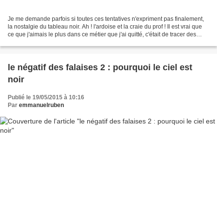
Je me demande parfois si toutes ces tentatives n'expriment pas finalement,
la nostalgie du tableau noir. Ah ! l'ardoise et la craie du prof ! Il est vrai que
ce que j'aimais le plus dans ce métier que j'ai quitté, c'était de tracer des
cartes sur le tableau...
le négatif des falaises 2 : pourquoi le ciel est
noir
Publié le 19/05/2015 à 10:16
Par
emmanuelruben