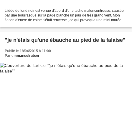
L'idée du fond noir est venue d'abord d'une tache malencontreuse, causée
par une bourrasque sur la page blanche un jour de très grand vent. Mon
flacon d'encre de chine s'était renversé , ce qui provoqua une mini marée
noire sur mon rocher creusé d'alvéoles....
"je n'étais qu'une ébauche au pied de la falaise"
Publié le 18/04/2015 à 11:00
Par
emmanuelruben