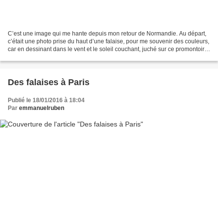
C’est une image qui me hante depuis mon retour de Normandie. Au départ,
c’était une photo prise du haut d’une falaise, pour me souvenir des couleurs,
car en dessinant dans le vent et le soleil couchant, juché sur ce promontoire,
j’ai réalisé que je n’étais...
Des falaises à Paris
Publié le 18/01/2016 à 18:04
Par
emmanuelruben