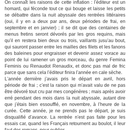
On connaît les raisons de cette inflation : l'éditeur est un
homard, qui féconde tout ce qui bouge et laisse les petits
se débattre dans la nuit abyssale des rentrées littéraires
(oui, il y en a deux par ans, deux périodes de frai, en
septembre et en janvier) ; il se dit que des centaines de
menus fretins seront dévorés par les gros requins, mais
qu'il en restera bien deux ou trois, vaillants jusu'au bout,
qui sauront passer entre les mailles des filets et les fanons
des baleines pour engraisser et devenir assez vorace au
point de lui ramener un gros morceau, du genre Femina
Feminis ou Renaudot Renaudix, et donc pas mal de fric
parce que sans cela l'éditeur finira l'année en cale sèche.
L'année dernière j'avais pris le départ en avril, hors
période de frai ; c'est la raison qui m'avait valu de ne pas
être dévoré tout cru par mes congénères ; mais après avoir
erré pendant des mois dans la nuit abyssale, autant dire
que j'étais bien essoufflé, en novembre, à l'heure de la
curée. Cette année, je ne prends pas le départ, je suis
disqualifié d'avance. La rentrée n'est pas faite pour les
essais car, quand les Français retournent au boulot, il leur
faut des romans, pour oublier.