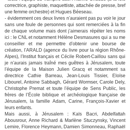
correctrice, graphiste, maquettiste, attachée de presse, bref
une femme orchestre) et Hugues Béeseau.
- évidemment ces deux livres n'auraient pas pu voir le jour
sans une foule de personnes qui sont remerciées à la fin
de chaque volume mais dont j'aimerais répéter les noms
ici : le CNL et notamment Hélène Desmasures qui a su me
conseiller et me permettre d'obtenir une bourse de
création, l'ARALD (agence du livre pour la région Rhône-
Alpes), l'Institut français et Cécile Robert-Caillou sans qui
je n'aurais jamais traîné mes guêtres à Jérusalem, toute
l'équipe de la Maison Julien Gracq et notamment sa
directrice Cathie Barreau, Jean-Louis Tissier, Eloïse
Libourel, Antoine Sabbagh, Gérard Wormser, Carole Dely,
Christophe Premat et toute l'équipe de Sens Public,
les
frères de l’École biblique et archéologique française de
Jérusalem, la famille Adam, Carine, François-Xavier et
leurs enfants.
Mais aussi, à Jérusalem : Kaïs Bacri, Abdelfattah
Abousrour, Anne Richard & Marlène Stuczynsky, Vincent
Lemire, Florence Heymann, Damien Simonneau, Raphaël