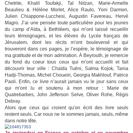
Chetrite, Khalil Toufakji, Tal Nitzan, Marie-Armelle
Beaulieu & Hélène Morlet, Alice Raulo, Yoni Darmon,
Julien Chiappone-Lucchesi, Augustin Favereau, Hervé
Magro. J’ai une pensée toute particulière pour les jeunes
du camp d’Aïda, à Bethléem, qui m’ont laissé recueillir
leurs témoignages, et les élèves du Lycée français de
Jérusalem, dont les récits m’ont bouleversé et qui
trouveront dans ces pages, je l’espère, le témoignage de
ma gratitude et de mon admiration. À Beyrouth, je remercie
du fond du coeur tous ceux qui m’ont accueilli et fait
découvrir leur ville : Chaïda Tuéni, Salma Kojok, Tania
Hadji-Thomas, Michel Choueiri, Georgia Makhlouf, Patrice
Paoli. Enfin, ce livre n’aurait jamais vu le jour sans ceux
qui m’ont lu et soutenu à mon retour : Marie de
Quatrebarbes, John Jefferson Selve, Oliver Rohe, Régis
Debray.
Alors que ceux qui croient qu'on écrit des livre seuls
restent seuls. Car nous ne le sommes jamais, seuls, même
dans notre tête.
Je reviendrai en France en octobre et en novembre