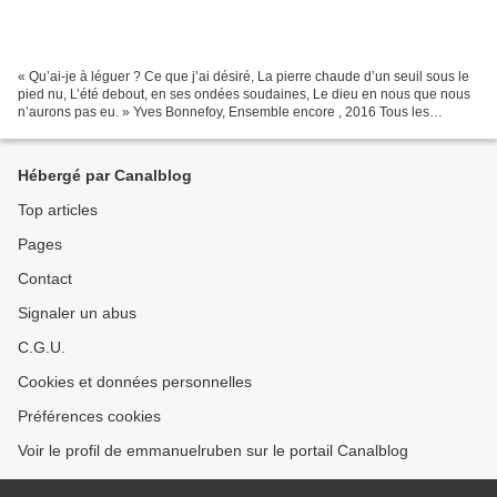
« Qu’ai-je à léguer ? Ce que j’ai désiré, La pierre chaude d’un seuil sous le
pied nu, L’été debout, en ses ondées soudaines, Le dieu en nous que nous
n’aurons pas eu. » Yves Bonnefoy, Ensemble encore , 2016 Tous les
hommes ont deux grands-pères, le maternel...
Hébergé par Canalblog
Top articles
Pages
Contact
Signaler un abus
C.G.U.
Cookies et données personnelles
Préférences cookies
Voir le profil de emmanuelruben sur le portail Canalblog