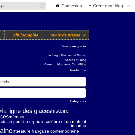
Connexion
+
Créer mon blog
bibliographie
revue de presse
l'araignée givrée
le blog d'Emmanuel Ruben
Accueil du blog
Créer un blog avec CanalBlog
Recherche
Catégories
la ligne des glaces
histoire
ie
rces
mémoire
addish pour un orphelin célèbre et un matelot
inconnu
aine
littérature française contemporaine