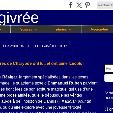
lectures
photos
biographie
DE CHARYBDE ONT LU.. ET ONT AIMÉ ICECOLOR
ires de Charybde ont lu.. et ont aimé Icecolor
du
Réalgar
, largement spécialisées dans les textes
image, le quatrième texte d’
Emmanuel Ruben
parvient
es frontières de son écriture magique, qui use d’une
Serb
ne prose affûtée, qu’elle débusque les vérités
éco
e au-delà de l’horizon de Camus (
« Kaddish pour un
k
), ou qu’elle explore avec une joyeuse férocité
Ukr