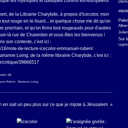
itique les mythiques et baltiques confins est-européens
Dans 
aquar
rt, de la Librairie Charybde, à propos d'Icecolor, mon
Pales
u tout rouge en le lisant... et quelque chose me dit qu'on
Albe
 prochain, et qu'on finira tout rougeauds pour d'autres
Julie
 soir-là rue de Charenton et vous êtes les bienvenus !
Sur 
ans son contexte, c'est ici :
cygne
/16/note-de-lecture-icecolor-emmanuel-ruben/
 Marianne Loing, de la même librairie Charybde, c'est ici :
or/critique/39666517
alien [
#
]
ues Robert
,
Marianne Loing
on en sait un peu plus sur ce que je mijote à Jérusalem