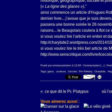
historique, géographique, sociale et pol
(
« La ligne des glaces »
)."
ainsi commence un article d'Hugues Robe
dernier livre... j'avoue que je suis deven
passera une bonne soirée le 26 novembre
raisons... le Beaujolais coulera à flot ce
si vous voulez lire l'article en entier et d
http://charybde2.wordpress.com/2014/10
si vous voulez lire le très bel article de
htt
p://www.senscritique.com/livre/Icecol
Posté par emmanuelruben à 12:08 -
Commentaires [
…
]
- Perm
Tags:
glace
,
couleurs
,
Icecolor
,
Per Kirkeby
,
Charybde
,
Hug
ce que dit le Pr. Platypus
où l'
Vous aimerez aussi :