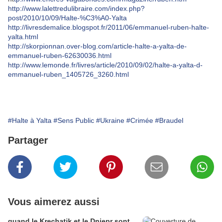
http://www.lalettredulibraire.com/index.php?
post/2010/10/09/Halte-%C3%A0-Yalta
http://livresdemalice.blogspot.fr/2011/06/emmanuel-ruben-halte-
yalta.html
http://skorpionnan.over-blog.com/article-halte-a-yalta-de-
emmanuel-ruben-62630036.html
http://www.lemonde.fr/livres/article/2010/09/02/halte-a-yalta-d-
emmanuel-ruben_1405726_3260.html
#Halte à Yalta
#Sens Public
#Ukraine
#Crimée
#Braudel
Partager
Vous aimerez aussi
quand le Krechatik et le Dniepr sont