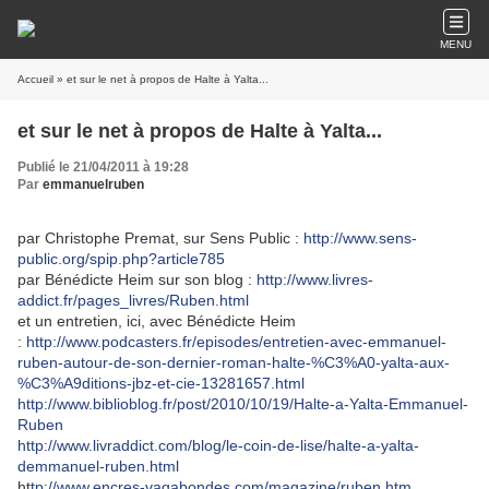
MENU
Accueil
» et sur le net à propos de Halte à Yalta...
et sur le net à propos de Halte à Yalta...
Publié le 21/04/2011 à 19:28
Par
emmanuelruben
par Christophe Premat, sur Sens Public :
http://www.sens-
public.org/spip.php?article785
par Bénédicte Heim sur son blog :
http://www.livres-
addict.fr/pages_livres/Ruben.html
et un entretien, ici, avec Bénédicte Heim
:
http://www.podcasters.fr/episodes/entretien-avec-emmanuel-
ruben-autour-de-son-dernier-roman-halte-%C3%A0-yalta-aux-
%C3%A9ditions-jbz-et-cie-13281657.html
http://www.biblioblog.fr/post/2010/10/19/Halte-a-Yalta-Emmanuel-
Ruben
http://www.livraddict.com/blog/le-coin-de-lise/halte-a-yalta-
demmanuel-ruben.html
ht
tp://www.encres-vagabondes.com/magazine/ruben.htm